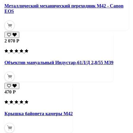
Металлический механический переходник M42 - Canon
EOS
2 070 Р
Объектив мануальный Индустар-61Л/Д 2,8/55 М39
470 Р
Крышка байонета камеры М42