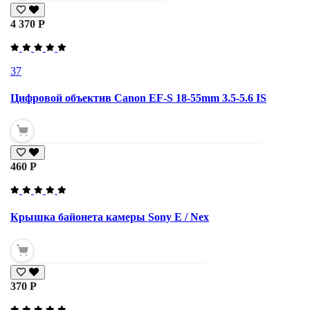
4 370 Р
37
Цифровой объектив Canon EF-S 18-55mm 3.5-5.6 IS
460 Р
Крышка байонета камеры Sony E / Nex
370 Р