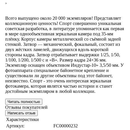
›
Всего выпущено около 20 000 экземпляров! Представляет
коллекционную ценность! Спорт совершенно уникальная
советская разработка, в литературе упоминается как первая
в мире однообъективная зеркальная камера под 35-мм
плёнку. Корпус камеры металлический со съёмной задней
стенкой. Затвор — механический, фокальный, состоит из
двух жёстких ламелей, движущихся вдоль короткой
стороны кадра. Затвор отрабатывает выдержки 1/25, 1/50,
1/100, 1/200, 1/500 с и «В». Размер кадра 24×36 мм.
Экземпляр оснащен объективом Индустар-10» 3,5/50 мм. У
фотоаппарата специальное байонетное крепление и
существовали ли другие объективы под этот байонет,
неизвестно. Спорт - это очень интересная зеркальная
фотокамера, которая являтся частью истории и станет
достойным экземпляром в любой коллекции.
Читать полностью
Отзывы покупателей
Написать отзыв
Характеристики
Артикул:
FC00000232