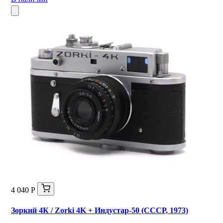
4 040 Р
Зоркий 4К / Zorki 4K + Индустар-50 (СССР, 1973)