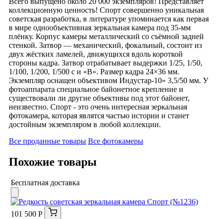
Всего выпущено около 20 000 экземпляров! Представляет
коллекционную ценность! Спорт совершенно уникальная
советская разработка, в литературе упоминается как первая
в мире однообъективная зеркальная камера под 35-мм
плёнку. Корпус камеры металлический со съёмной задней
стенкой. Затвор — механический, фокальный, состоит из
двух жёстких ламелей, движущихся вдоль короткой
стороны кадра. Затвор отрабатывает выдержки 1/25, 1/50,
1/100, 1/200, 1/500 с и «В». Размер кадра 24×36 мм.
Экземпляр оснащен объективом Индустар-10» 3,5/50 мм. У
фотоаппарата специальное байонетное крепление и
существовали ли другие объективы под этот байонет,
неизвестно. Спорт - это очень интересная зеркальная
фотокамера, которая являтся частью истории и станет
достойным экземпляром в любой коллекции.
Все проданные товары
Все фотокамеры
Похожие товары
Бесплатная доставка
101 500 Р