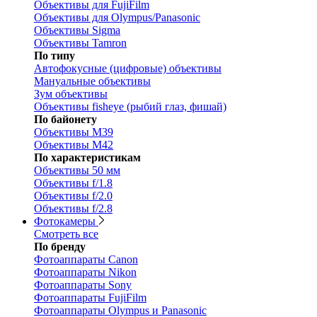
Объективы для FujiFilm
Объективы для Olympus/Panasonic
Объективы Sigma
Объективы Tamron
По типу
Автофокусные (цифровые) объективы
Мануальные объективы
Зум объективы
Объективы fisheye (рыбий глаз, фишай)
По байонету
Объективы M39
Объективы M42
По характеристикам
Объективы 50 мм
Объективы f/1.8
Объективы f/2.0
Объективы f/2.8
Фотокамеры
Смотреть все
По бренду
Фотоаппараты Canon
Фотоаппараты Nikon
Фотоаппараты Sony
Фотоаппараты FujiFilm
Фотоаппараты Olympus и Panasonic