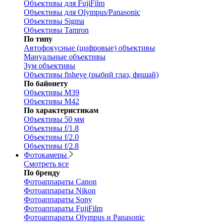
Объективы для FujiFilm
Объективы для Olympus/Panasonic
Объективы Sigma
Объективы Tamron
По типу
Автофокусные (цифровые) объективы
Мануальные объективы
Зум объективы
Объективы fisheye (рыбий глаз, фишай)
По байонету
Объективы M39
Объективы M42
По характеристикам
Объективы 50 мм
Объективы f/1.8
Объективы f/2.0
Объективы f/2.8
Фотокамеры
Смотреть все
По бренду
Фотоаппараты Canon
Фотоаппараты Nikon
Фотоаппараты Sony
Фотоаппараты FujiFilm
Фотоаппараты Olympus и Panasonic