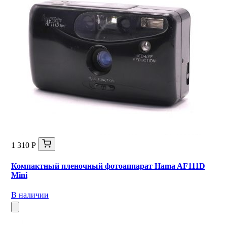
1 310 Р
Компактный пленочный фотоаппарат Hama AF111D
Mini
В наличии