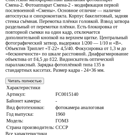
Смена-2. Фотоаппарат Смена-2 - модификация первой
послевоенной «Смены». Основное отличие — наличие
автоспуска и синхроконтакта. Корпус бакелитовый, задняя
стенка съёмная. Перемотка плёнки головкой. Взвод затвора
раздельный от перемотки плёнки. Есть блокировка от
повторной съемки на один кадр, отключается
дополнительной кнопкой на верхнем щитке. Центральный
фотографический затвор, выдержки 1/200 — 1/10 и «В».
Объектив Триплет «Т-22» 4,5/40. Фокусировка от 1,3 м до
«бесконечности» по шкале расстояний. Диафрагмирование
объектива от f/4,5 до f/22. Видоискатель оптический
параллаксный. Зарядка фотоплёнкой типа 135 в
стандартных кассетах. Размер кадра - 24×36 мм.
Читать полностью
Характеристики
Артикул:
FC0015140
Байонет камеры:
-
Вид фототехники:
фотокамера аналоговая
Год выпуска:
1960
Модель:
ГОМЗ
Страна производитель:
СССР
Все характеристики