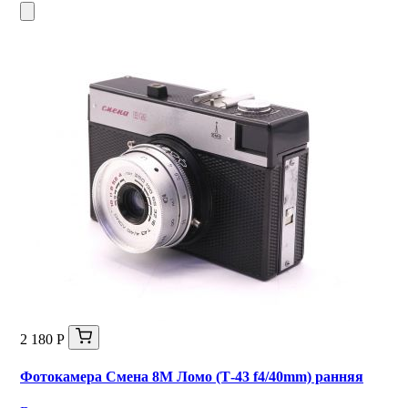
2 180 Р
Фотокамера Смена 8М Ломо (Т-43 f4/40mm) ранняя