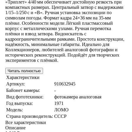
«Триплет» 4/40 мм обеспечивает достойную резкость при
компактных размерах. Центральный затвор с выдержками
1/15–1/250 с и «В». Ручная установка экспозиции по
символам погоды. Формат кадра 24×36 мм на 35‑мм
плёнке. Особенности модели Лёгкий пластмассовый
корпус с металлическими узлами. Ручная перемотка
плёнки и взвод затвора. Видоискатель с
кадроограничительными рамками. Простота конструкции,
надёжность, минимальные габариты. Идеально для
Коллекционеров, любителей аналоговой фотографии и
исторических реконструкций. Подойдёт для творческих
экспериментов с плёнкой.
Читать полностью
Характеристики
Артикул:
910632945
Байонет камеры:
-
Вид фототехники:
фотокамера аналоговая
Год выпуска:
1971
Модель:
ЛОМО
Страна производитель:
СССР
Все характеристики
Описание