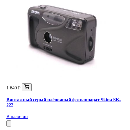
1 640 Р
Винтажный серый плёночный фотоаппарат Skina SK-
222
В наличии