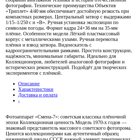
фотографии. Технические преимущества Объектив
«Триплет» 4/40 мм обеспечивает достойную резкость при
компактных размерах. Центральный затвор с выдержками
1/15–1/250 с и «В». Ручная установка экспозиции по
символам погоды. Формат кадра 24×36 мм на 35‑мм
плёнке. Особенности модели Лёгкий пластмассовый
корпус с металлическими узлами. Ручная перемотка
плёнки и взвод затвора. Видоискатель с
кадроограничительными рамками. Простота конструкции,
надёжность, минимальные габариты. Идеально для
Коллекционеров, любителей аналоговой фотографии и
исторических реконструкций. Подойдёт для творческих
экспериментов с плёнкой.
Описание
Характеристики
Доставка и оплата
-
Фотоаппарат «Смена‑7»: советская классика плёночной
эпохи Коллекционная ценность Модель 1970‑х годов —
знаковый представитель массового советского фотопрома.
Ценится коллекционерами как аутентичный образец
инженерной школы СССР, важный элемент тематических