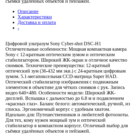
съёмки удалённых объектов и пейзажей.
Описание
Характеристики
Доставка и оплата
-
Цифровой ультразум Sony Cyber-shot DSC-H1
Отличительные особенности: Мощная компактная камера
Sony с 12-кратным оптическим зумом и оптическим
стабилизатором. Широкий ЖК-экран и отличное качество
снимков. Технические преимущества: 12-кратный
оптический зум (36-432 мм экв.) с 24-кратным цифровым
зумом. 5.1-мегапиксельная CCD-матрица Super HAD.
Оптический стабилизатор изображения с подвижным
элементом в объективе для чётких снимков с рук. Запись
видео 640×480. Особенности модели: Широкий ЖК-
дисплей. Вспышка с дальностью до 6.8 м и подавлением
«красных глаз». Баланс белого: автоматический, ручной, из
списка. Эргономичный корпус с удобным хватом.
Идеально для: Путешественников и любителей фотоохоты.
Для тех, кому нужен мощный зум и оптический
стабилизатор в компактном корпусе. Отличный выбор для
съёмки удалённых объектов и пейзажей.