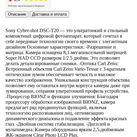
Описание
Доставка и оплата
Sony Cyber-shot DSC-T20 — это ультратонкий и стильный
компактный цифровой фотоаппарат, который сочетал в
себе передовые технологии своего времени с элегантным
дизайном Основные характеристики: -Разрешение и
матрица: Камера оснащена 8,1-мегапиксельной матрицей
Super HAD CCD размером 1/2.5 дюйма. Это позволяет
делать детализированные снимки. -Оптика Carl Zeiss:
Встроенный объектив Carl Zeiss Vario-Tessar с 3-кратным
оптическим зумом обеспечивает четкость и высокое
качество изображения. Уникальная конструкция объектива
позволяет ему оставаться внутри корпуса камеры даже при
зумировании, сохраняя ультратонкий профиль устройства.
-Процессор BIONZ и функции улучшения: Благодаря
процессору обработки изображений BIONZ, камера
предлагает ряд продвинутых функций, включая
технологию распознавания лиц, оптимизацию
динамического диапазона и подавление эффекта красных
глаз. -Двойная система стабилизации. -Дисплей и
мультимедиа: Камера оборудована ярким 2,5-дюймовым
ЖК-экраном Clear Photo LCD Plus.