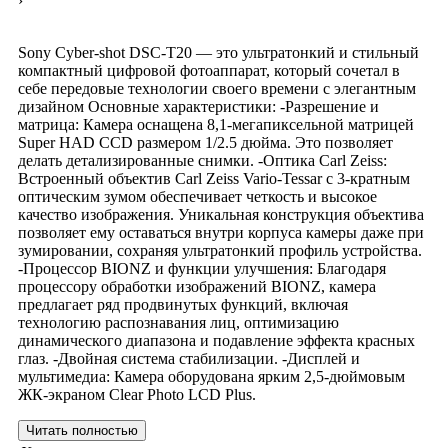
›
Sony Cyber-shot DSC-T20 — это ультратонкий и стильный
компактный цифровой фотоаппарат, который сочетал в
себе передовые технологии своего времени с элегантным
дизайном Основные характеристики: -Разрешение и
матрица: Камера оснащена 8,1-мегапиксельной матрицей
Super HAD CCD размером 1/2.5 дюйма. Это позволяет
делать детализированные снимки. -Оптика Carl Zeiss:
Встроенный объектив Carl Zeiss Vario-Tessar с 3-кратным
оптическим зумом обеспечивает четкость и высокое
качество изображения. Уникальная конструкция объектива
позволяет ему оставаться внутри корпуса камеры даже при
зумировании, сохраняя ультратонкий профиль устройства.
-Процессор BIONZ и функции улучшения: Благодаря
процессору обработки изображений BIONZ, камера
предлагает ряд продвинутых функций, включая
технологию распознавания лиц, оптимизацию
динамического диапазона и подавление эффекта красных
глаз. -Двойная система стабилизации. -Дисплей и
мультимедиа: Камера оборудована ярким 2,5-дюймовым
ЖК-экраном Clear Photo LCD Plus.
Читать полностью