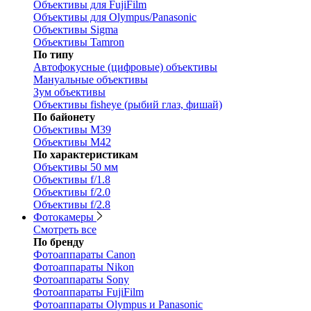
Объективы для FujiFilm
Объективы для Olympus/Panasonic
Объективы Sigma
Объективы Tamron
По типу
Автофокусные (цифровые) объективы
Мануальные объективы
Зум объективы
Объективы fisheye (рыбий глаз, фишай)
По байонету
Объективы M39
Объективы M42
По характеристикам
Объективы 50 мм
Объективы f/1.8
Объективы f/2.0
Объективы f/2.8
Фотокамеры
Смотреть все
По бренду
Фотоаппараты Canon
Фотоаппараты Nikon
Фотоаппараты Sony
Фотоаппараты FujiFilm
Фотоаппараты Olympus и Panasonic