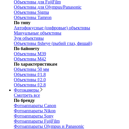
Объективы для FujiFilm
Объективы для Olympus/Panasonic
Объективы Sigma
Объективы Tamron
По типу
Автофокусные (цифровые) объективы
Мануальные объективы
Зум объективы
Объективы fisheye (рыбий глаз, фишай)
По байонету
Объективы M39
Объективы M42
По характеристикам
Объективы 50 мм
Объективы f/1.8
Объективы f/2.0
Объективы f/2.8
Фотокамеры
Смотреть все
По бренду
Фотоаппараты Canon
Фотоаппараты Nikon
Фотоаппараты Sony
Фотоаппараты FujiFilm
Фотоаппараты Olympus и Panasonic