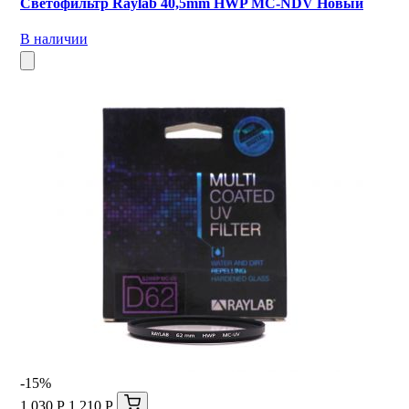
Светофильтр Raylab 40,5mm HWP MC-NDV Новый
В наличии
-15%
1 030 Р
1 210 Р