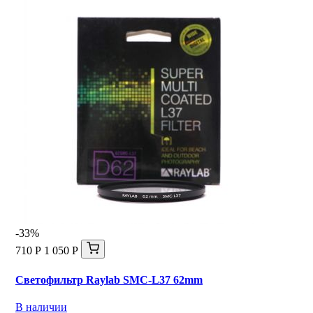
-33%
710 Р
1 050 Р
Светофильтр Raylab SMC-L37 62mm
В наличии