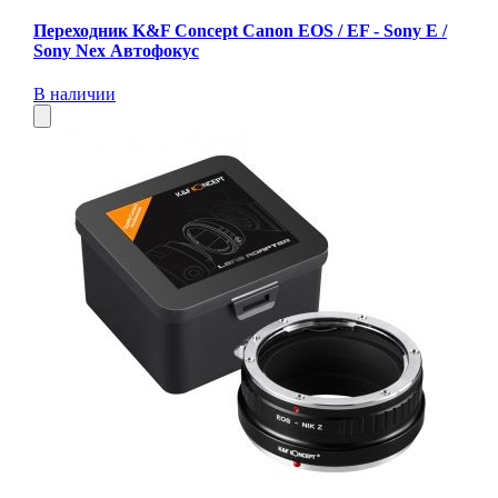
Переходник K&F Concept Canon EOS / EF - Sony E /
Sony Nex Автофокус
В наличии