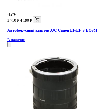
-12%
3 710 Р
4 190 Р
Автофокусный адаптер JJC Canon EF/EF-S-EOSM
В наличии