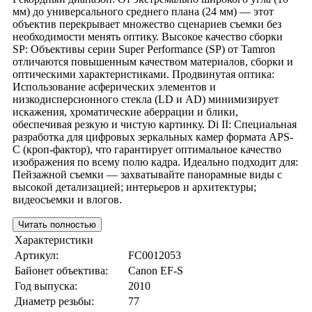
мм) до универсального среднего плана (24 мм) — этот
объектив перекрывает множество сценариев съемки без
необходимости менять оптику. Высокое качество сборки
SP: Объективы серии Super Performance (SP) от Tamron
отличаются повышенным качеством материалов, сборки и
оптическими характеристиками. Продвинутая оптика:
Использование асферических элементов и
низкодисперсионного стекла (LD и AD) минимизирует
искажения, хроматические аберрации и блики,
обеспечивая резкую и чистую картинку. Di II: Специальная
разработка для цифровых зеркальных камер формата APS-
C (кроп-фактор), что гарантирует оптимальное качество
изображения по всему полю кадра. Идеально подходит для:
Пейзажной съемки — захватывайте панорамные виды с
высокой детализацией; интерьеров и архитектуры;
видеосъемки и влогов.
Читать полностью
Характеристики
Артикул:
FC0012053
Байонет объектива:
Canon EF-S
Год выпуска:
2010
Диаметр резьбы:
77