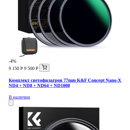
-4%
9 150 Р
9 500 Р
Комплект светофильтров 77mm K&F Concept Nano-X
ND4 + ND8 + ND64 + ND1000
В наличии