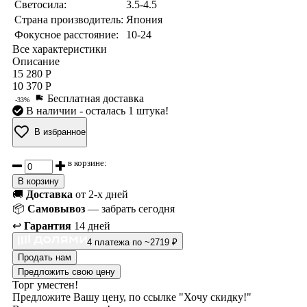
Светосила:
3.5-4.5
Страна производитель:
Япония
Фокусное расстояние:
10-24
Все характеристики
Описание
15 280 Р
10 370 Р
Бесплатная доставка
-33%
В наличии
- осталась 1 штука!
В избранное
в корзине:
В корзину
🚚
Доставка
от 2-х дней
📦
Самовывоз
— забрать сегодня
↩️
Гарантия
14 дней
4 платежа по ~2719 ₽
Продать нам
Предложить свою цену
Торг уместен!
Предложите Вашу цену, по ссылке "Хочу скидку!"