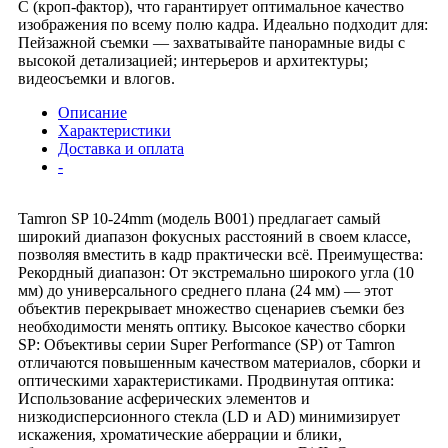
C (кроп-фактор), что гарантирует оптимальное качество
изображения по всему полю кадра. Идеально подходит для:
Пейзажной съемки — захватывайте панорамные виды с
высокой детализацией; интерьеров и архитектуры;
видеосъемки и влогов.
Описание
Характеристики
Доставка и оплата
-
Tamron SP 10-24mm (модель B001) предлагает самый
широкий диапазон фокусных расстояний в своем классе,
позволяя вместить в кадр практически всё. Преимущества:
Рекордный диапазон: От экстремально широкого угла (10
мм) до универсального среднего плана (24 мм) — этот
объектив перекрывает множество сценариев съемки без
необходимости менять оптику. Высокое качество сборки
SP: Объективы серии Super Performance (SP) от Tamron
отличаются повышенным качеством материалов, сборки и
оптическими характеристиками. Продвинутая оптика:
Использование асферических элементов и
низкодисперсионного стекла (LD и AD) минимизирует
искажения, хроматические аберрации и блики,