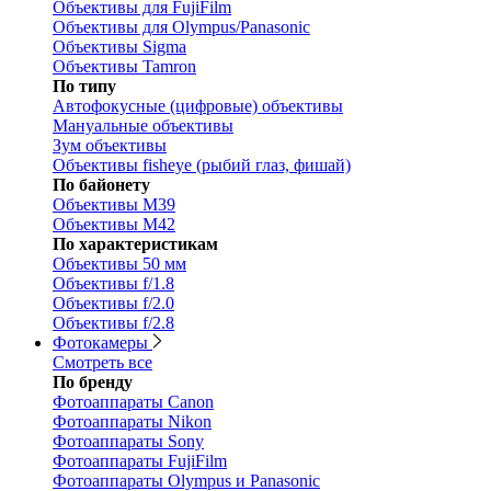
Объективы для FujiFilm
Объективы для Olympus/Panasonic
Объективы Sigma
Объективы Tamron
По типу
Автофокусные (цифровые) объективы
Мануальные объективы
Зум объективы
Объективы fisheye (рыбий глаз, фишай)
По байонету
Объективы M39
Объективы M42
По характеристикам
Объективы 50 мм
Объективы f/1.8
Объективы f/2.0
Объективы f/2.8
Фотокамеры
Смотреть все
По бренду
Фотоаппараты Canon
Фотоаппараты Nikon
Фотоаппараты Sony
Фотоаппараты FujiFilm
Фотоаппараты Olympus и Panasonic