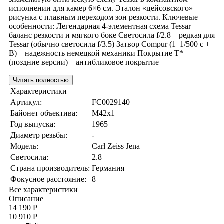
исполнении для камер 6×6 см. Эталон «цейсовского»
рисунка с плавным переходом зон резкости. Ключевые
особенности: Легендарная 4-элементная схема Tessar –
баланс резкости и мягкого боке Светосила f/2.8 – редкая для
Tessar (обычно светосила f/3.5) Затвор Compur (1–1/500 с +
B) – надежность немецкой механики Покрытие T*
(поздние версии) – антибликовое покрытие
Читать полностью
Характеристики
Артикул:
FC0029140
Байонет объектива:
M42x1
Год выпуска:
1965
Диаметр резьбы:
-
Модель:
Carl Zeiss Jena
Светосила:
2.8
Страна производитель:
Германия
Фокусное расстояние:
8
Все характеристики
Описание
14 190 Р
10 910 Р