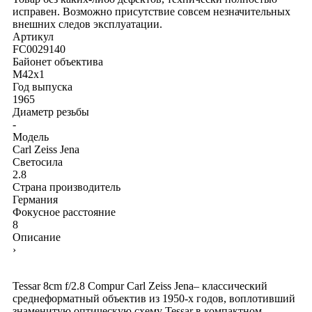
исправен. Возможно присутствие совсем незначительных
внешних следов эксплуатации.
Артикул
FC0029140
Байонет объектива
M42x1
Год выпуска
1965
Диаметр резьбы
-
Модель
Carl Zeiss Jena
Светосила
2.8
Страна производитель
Германия
Фокусное расстояние
8
Описание
›
Tessar 8cm f/2.8 Compur Carl Zeiss Jena– классический
среднеформатный объектив из 1950-х годов, воплотивший
знаменитую оптическую схему Tessar в компактном