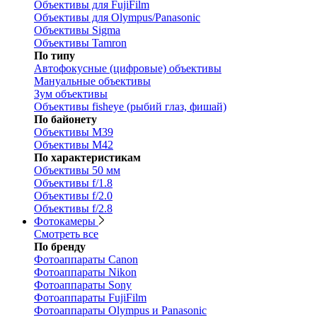
Объективы для FujiFilm
Объективы для Olympus/Panasonic
Объективы Sigma
Объективы Tamron
По типу
Автофокусные (цифровые) объективы
Мануальные объективы
Зум объективы
Объективы fisheye (рыбий глаз, фишай)
По байонету
Объективы M39
Объективы M42
По характеристикам
Объективы 50 мм
Объективы f/1.8
Объективы f/2.0
Объективы f/2.8
Фотокамеры
Смотреть все
По бренду
Фотоаппараты Canon
Фотоаппараты Nikon
Фотоаппараты Sony
Фотоаппараты FujiFilm
Фотоаппараты Olympus и Panasonic