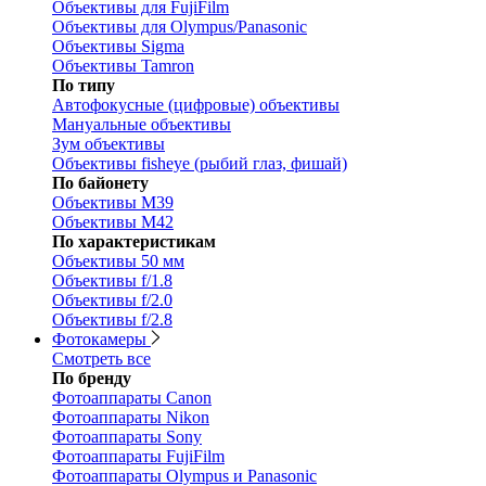
Объективы для FujiFilm
Объективы для Olympus/Panasonic
Объективы Sigma
Объективы Tamron
По типу
Автофокусные (цифровые) объективы
Мануальные объективы
Зум объективы
Объективы fisheye (рыбий глаз, фишай)
По байонету
Объективы M39
Объективы M42
По характеристикам
Объективы 50 мм
Объективы f/1.8
Объективы f/2.0
Объективы f/2.8
Фотокамеры
Смотреть все
По бренду
Фотоаппараты Canon
Фотоаппараты Nikon
Фотоаппараты Sony
Фотоаппараты FujiFilm
Фотоаппараты Olympus и Panasonic