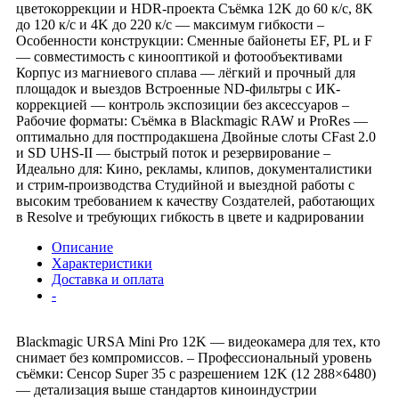
цветокоррекции и HDR-проекта Съёмка 12K до 60 к/с, 8K
до 120 к/с и 4K до 220 к/с — максимум гибкости –
Особенности конструкции: Сменные байонеты EF, PL и F
— совместимость с кинооптикой и фотообъективами
Корпус из магниевого сплава — лёгкий и прочный для
площадок и выездов Встроенные ND-фильтры с ИК-
коррекцией — контроль экспозиции без аксессуаров –
Рабочие форматы: Съёмка в Blackmagic RAW и ProRes —
оптимально для постпродакшена Двойные слоты CFast 2.0
и SD UHS-II — быстрый поток и резервирование –
Идеально для: Кино, рекламы, клипов, документалистики
и стрим-производства Студийной и выездной работы с
высоким требованием к качеству Создателей, работающих
в Resolve и требующих гибкость в цвете и кадрировании
Описание
Характеристики
Доставка и оплата
-
Blackmagic URSA Mini Pro 12K — видеокамера для тех, кто
снимает без компромиссов. – Профессиональный уровень
съёмки: Сенсор Super 35 с разрешением 12K (12 288×6480)
— детализация выше стандартов киноиндустрии