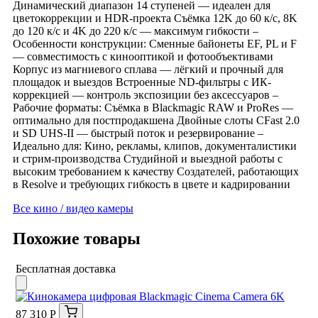
Динамический диапазон 14 ступеней — идеален для
цветокоррекции и HDR-проекта Съёмка 12K до 60 к/с, 8K
до 120 к/с и 4K до 220 к/с — максимум гибкости –
Особенности конструкции: Сменные байонеты EF, PL и F
— совместимость с кинооптикой и фотообъективами
Корпус из магниевого сплава — лёгкий и прочный для
площадок и выездов Встроенные ND-фильтры с ИК-
коррекцией — контроль экспозиции без аксессуаров –
Рабочие форматы: Съёмка в Blackmagic RAW и ProRes —
оптимально для постпродакшена Двойные слоты CFast 2.0
и SD UHS-II — быстрый поток и резервирование –
Идеально для: Кино, рекламы, клипов, документалистики
и стрим-производства Студийной и выездной работы с
высоким требованием к качеству Создателей, работающих
в Resolve и требующих гибкость в цвете и кадрировании
Все кино / видео камеры
Похожие товары
Бесплатная доставка
87 310 Р