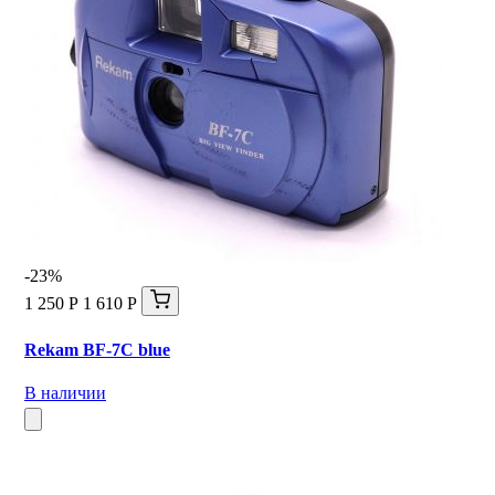
-23%
1 250 Р
1 610 Р
Rekam BF-7C blue
В наличии