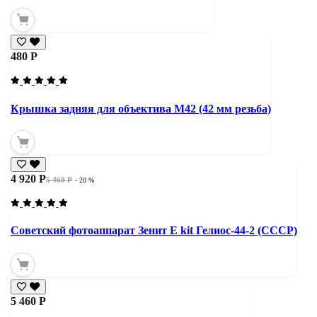
480 Р
Крышка задняя для объектива М42 (42 мм резьба)
4 920 Р
5 460 Р
- 20 %
Советский фотоаппарат Зенит Е kit Гелиос-44-2 (СССР)
5 460 Р