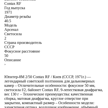
Contax RF
Год выпуска
1971
Диаметр резьбы
40.5
Модель
Арсенал
Светосила
2
Страна производитель
СССР
Фокусное расстояние
50
Описание
›
Юпитер-8М 2/50 Contax RF / Киев (СССР, 1971г.) —
легендарный советский полтинник для дальномерных
камер – Отличительные особенности: фокусное 50 мм,
светосила f/2, байонет Contax RF, 9-лепестковая диафрагма,
вес 130 г – Технические преимущества: качественная
сборка, матовая диафрагма, круглое отверстие при
закрытии, компактный размер – Особенности модели:
характерная оптика, воздушное изображение, объёмный