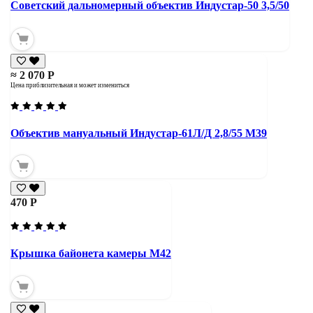
Советский дальномерный объектив Индустар-50 3,5/50
≈ 2 070 Р
Цена приблизительная и может измениться
Объектив мануальный Индустар-61Л/Д 2,8/55 М39
470 Р
Крышка байонета камеры М42