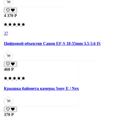
4 370 Р
37
Цифровой объектив Canon EF-S 18-55mm 3.5-5.6 IS
460 Р
Крышка байонета камеры Sony E / Nex
370 Р