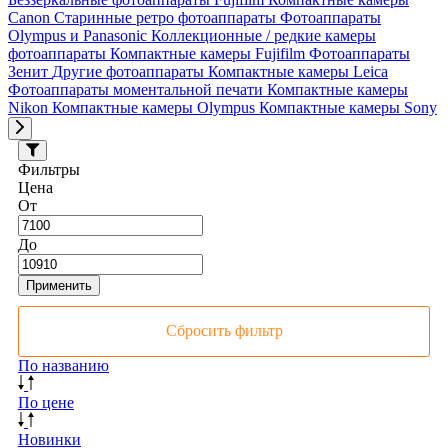
Canon
Старинные ретро фотоаппараты
Фотоаппараты
Olympus и Panasonic
Коллекционные / редкие камеры
фотоаппараты
Компактные камеры Fujifilm
Фотоаппараты
Зенит
Другие фотоаппараты
Компактные камеры Leica
Фотоаппараты моментальной печати
Компактные камеры
Nikon
Компактные камеры Olympus
Компактные камеры Sony
Фильтры
Цена
От
До
Применить
Сбросить фильтр
По названию
По цене
Новинки