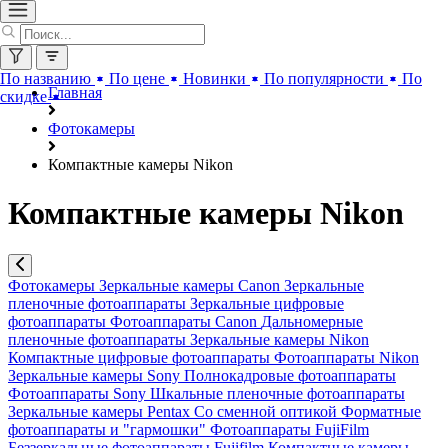
По названию
По цене
Новинки
По популярности
По
Главная
скидке
Фотокамеры
Компактные камеры Nikon
Компактные камеры Nikon
Фотокамеры
Зеркальные камеры Canon
Зеркальные
пленочные фотоаппараты
Зеркальные цифровые
фотоаппараты
Фотоаппараты Canon
Дальномерные
пленочные фотоаппараты
Зеркальные камеры Nikon
Компактные цифровые фотоаппараты
Фотоаппараты Nikon
Зеркальные камеры Sony
Полнокадровые фотоаппараты
Фотоаппараты Sony
Шкальные пленочные фотоаппараты
Зеркальные камеры Pentax
Со сменной оптикой
Форматные
фотоаппараты и "гармошки"
Фотоаппараты FujiFilm
Беззеркальные фотоаппараты Fujifilm
Компактные камеры