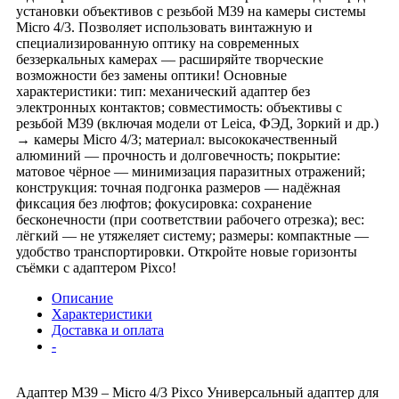
установки объективов с резьбой M39 на камеры системы
Micro 4/3. Позволяет использовать винтажную и
специализированную оптику на современных
беззеркальных камерах — расширяйте творческие
возможности без замены оптики! Основные
характеристики: тип: механический адаптер без
электронных контактов; совместимость: объективы с
резьбой M39 (включая модели от Leica, ФЭД, Зоркий и др.)
→ камеры Micro 4/3; материал: высококачественный
алюминий — прочность и долговечность; покрытие:
матовое чёрное — минимизация паразитных отражений;
конструкция: точная подгонка размеров — надёжная
фиксация без люфтов; фокусировка: сохранение
бесконечности (при соответствии рабочего отрезка); вес:
лёгкий — не утяжеляет систему; размеры: компактные —
удобство транспортировки. Откройте новые горизонты
съёмки с адаптером Pixco!
Описание
Характеристики
Доставка и оплата
-
Адаптер M39 – Micro 4/3 Pixco Универсальный адаптер для