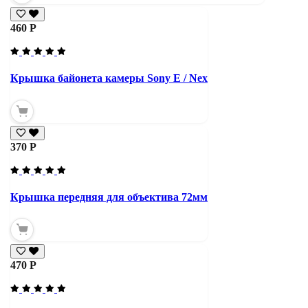
460 Р
Крышка байонета камеры Sony E / Nex
370 Р
Крышка передняя для объектива 72мм
470 Р