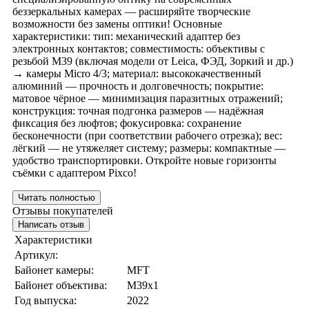
беззеркальных камерах — расширяйте творческие
возможности без замены оптики! Основные
характеристики: тип: механический адаптер без
электронных контактов; совместимость: объективы с
резьбой M39 (включая модели от Leica, ФЭД, Зоркий и др.)
→ камеры Micro 4/3; материал: высококачественный
алюминий — прочность и долговечность; покрытие:
матовое чёрное — минимизация паразитных отражений;
конструкция: точная подгонка размеров — надёжная
фиксация без люфтов; фокусировка: сохранение
бесконечности (при соответствии рабочего отрезка); вес:
лёгкий — не утяжеляет систему; размеры: компактные —
удобство транспортировки. Откройте новые горизонты
съёмки с адаптером Pixco!
Читать полностью
Отзывы покупателей
Написать отзыв
Характеристики
Артикул:
Байонет камеры:
MFT
Байонет объектива:
M39x1
Год выпуска:
2022