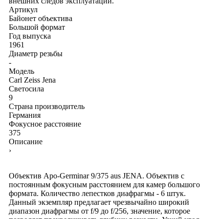
внешних следов эксплуатации.
Артикул
Байонет объектива
Большой формат
Год выпуска
1961
Диаметр резьбы
-
Модель
Carl Zeiss Jena
Светосила
9
Страна производитель
Германия
Фокусное расстояние
375
Описание
›
Объектив Apo-Germinar 9/375 aus JENA. Объектив с
постоянным фокусным расстоянием для камер большого
формата. Количество лепестков диафрагмы - 6 штук.
Данный экземпляр предлагает чрезвычайно широкий
диапазон диафрагмы от f/9 до f/256, значение, которое