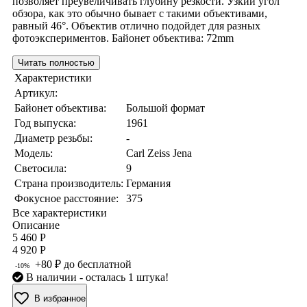
позволяет преувеличивать глубину резкости. Узкий угол
обзора, как это обычно бывает с такими объективами,
равный 46°. Объектив отлично подойдет для разных
фотоэкспериментов. Байонет объектива: 72mm
Читать полностью
Характеристики
Артикул:
Байонет объектива:
Большой формат
Год выпуска:
1961
Диаметр резьбы:
-
Модель:
Carl Zeiss Jena
Светосила:
9
Страна производитель:
Германия
Фокусное расстояние:
375
Все характеристики
Описание
5 460 Р
4 920 Р
+80 ₽ до бесплатной
-10%
В наличии
- осталась 1 штука!
В избранное