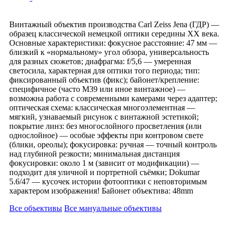
Винтажный объектив производства Carl Zeiss Jena (ГДР) —
образец классической немецкой оптики середины XX века.
Основные характеристики: фокусное расстояние: 47 мм —
близкий к «нормальному» угол обзора, универсальность
для разных сюжетов; диафрагма: f/5,6 — умеренная
светосила, характерная для оптики того периода; тип:
фиксированный объектив (фикс); байонет/крепление:
специфичное (часто M39 или иное винтажное) —
возможна работа с современными камерами через адаптер;
оптическая схема: классическая многоэлементная —
мягкий, узнаваемый рисунок с винтажной эстетикой;
покрытие линз: без многослойного просветления (или
однослойное) — особые эффекты при контровом свете
(блики, ореолы); фокусировка: ручная — точный контроль
над глубиной резкости; минимальная дистанция
фокусировки: около 1 м (зависит от модификации) —
подходит для уличной и портретной съёмки; Dokumar
5.6/47 — кусочек истории фотооптики с неповторимым
характером изображения! Байонет объектива: 48mm
Все объективы
Все мануальные объективы