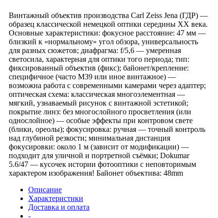
Винтажный объектив производства Carl Zeiss Jena (ГДР) —
образец классической немецкой оптики середины XX века.
Основные характеристики: фокусное расстояние: 47 мм —
близкий к «нормальному» угол обзора, универсальность
для разных сюжетов; диафрагма: f/5,6 — умеренная
светосила, характерная для оптики того периода; тип:
фиксированный объектив (фикс); байонет/крепление:
специфичное (часто M39 или иное винтажное) —
возможна работа с современными камерами через адаптер;
оптическая схема: классическая многоэлементная —
мягкий, узнаваемый рисунок с винтажной эстетикой;
покрытие линз: без многослойного просветления (или
однослойное) — особые эффекты при контровом свете
(блики, ореолы); фокусировка: ручная — точный контроль
над глубиной резкости; минимальная дистанция
фокусировки: около 1 м (зависит от модификации) —
подходит для уличной и портретной съёмки; Dokumar
5.6/47 — кусочек истории фотооптики с неповторимым
характером изображения! Байонет объектива: 48mm
Описание
Характеристики
Доставка и оплата
-