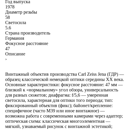
Год выпуска
1978
Диаметр резьбы
58
Светосила
5.6
Страна производитель
Германия
Фокусное расстояние
47
Описание
›
Винтажный объектив производства Carl Zeiss Jena (ГДР) —
образец классической немецкой оптики середины XX века.
Основные характеристики: фокусное расстояние: 47 мм —
близкий к «нормальному» угол обзора, универсальность
для разных сюжетов; диафрагма: f/5,6 — умеренная
светосила, характерная для оптики того периода; тип:
фиксированный объектив (фикс); байонет/крепление:
специфичное (часто M39 или иное винтажное) —
возможна работа с современными камерами через адаптер;
оптическая схема: классическая многоэлементная —
мягкий, узнаваемый рисунок с винтажной эстетикой;