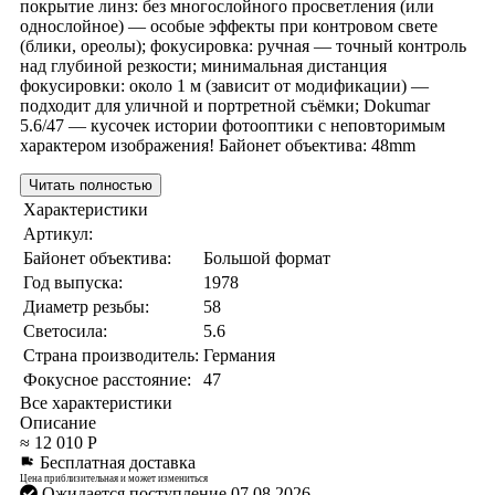
покрытие линз: без многослойного просветления (или
однослойное) — особые эффекты при контровом свете
(блики, ореолы); фокусировка: ручная — точный контроль
над глубиной резкости; минимальная дистанция
фокусировки: около 1 м (зависит от модификации) —
подходит для уличной и портретной съёмки; Dokumar
5.6/47 — кусочек истории фотооптики с неповторимым
характером изображения! Байонет объектива: 48mm
Читать полностью
Характеристики
Артикул:
Байонет объектива:
Большой формат
Год выпуска:
1978
Диаметр резьбы:
58
Светосила:
5.6
Страна производитель:
Германия
Фокусное расстояние:
47
Все характеристики
Описание
≈ 12 010 Р
Бесплатная доставка
Цена приблизительная и может измениться
Ожидается поступление 07.08.2026