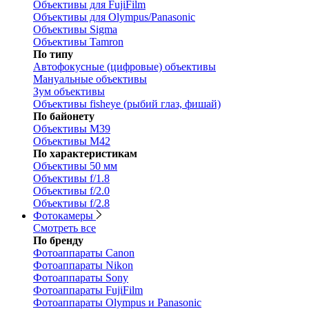
Объективы для FujiFilm
Объективы для Olympus/Panasonic
Объективы Sigma
Объективы Tamron
По типу
Автофокусные (цифровые) объективы
Мануальные объективы
Зум объективы
Объективы fisheye (рыбий глаз, фишай)
По байонету
Объективы M39
Объективы M42
По характеристикам
Объективы 50 мм
Объективы f/1.8
Объективы f/2.0
Объективы f/2.8
Фотокамеры
Смотреть все
По бренду
Фотоаппараты Canon
Фотоаппараты Nikon
Фотоаппараты Sony
Фотоаппараты FujiFilm
Фотоаппараты Olympus и Panasonic