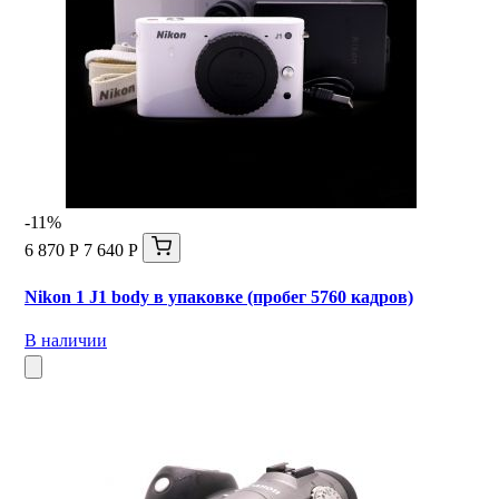
-11%
6 870 Р
7 640 Р
Nikon 1 J1 body в упаковке (пробег 5760 кадров)
В наличии