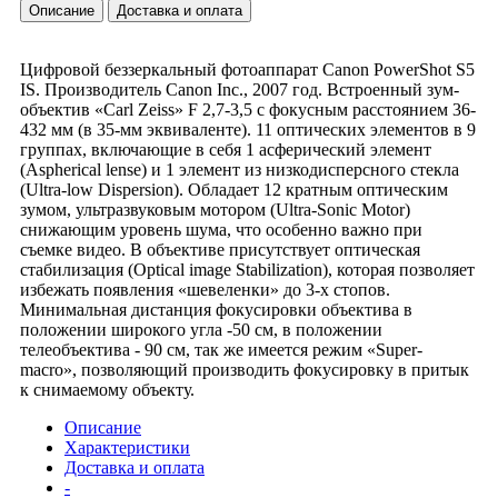
Описание
Доставка и оплата
Цифровой беззеркальный фотоаппарат Canon PowerShot S5
IS. Производитель Canon Inc., 2007 год. Встроенный зум-
объектив «Carl Zeiss» F 2,7-3,5 с фокусным расстоянием 36-
432 мм (в 35-мм эквиваленте). 11 оптических элементов в 9
группах, включающие в себя 1 асферический элемент
(Aspherical lense) и 1 элемент из низкодисперсного стекла
(Ultra-low Dispersion). Обладает 12 кратным оптическим
зумом, ультразвуковым мотором (Ultra-Sonic Motor)
снижающим уровень шума, что особенно важно при
съемке видео. В объективе присутствует оптическая
стабилизация (Optical image Stabilization), которая позволяет
избежать появления «шевеленки» до 3-х стопов.
Минимальная дистанция фокусировки объектива в
положении широкого угла -50 см, в положении
телеобъектива - 90 см, так же имеется режим «Super-
macro», позволяющий производить фокусировку в притык
к снимаемому объекту.
Описание
Характеристики
Доставка и оплата
-