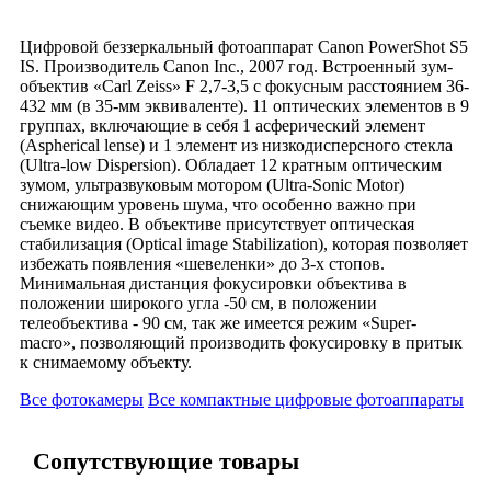
Цифровой беззеркальный фотоаппарат Canon PowerShot S5
IS. Производитель Canon Inc., 2007 год. Встроенный зум-
объектив «Carl Zeiss» F 2,7-3,5 с фокусным расстоянием 36-
432 мм (в 35-мм эквиваленте). 11 оптических элементов в 9
группах, включающие в себя 1 асферический элемент
(Aspherical lense) и 1 элемент из низкодисперсного стекла
(Ultra-low Dispersion). Обладает 12 кратным оптическим
зумом, ультразвуковым мотором (Ultra-Sonic Motor)
снижающим уровень шума, что особенно важно при
съемке видео. В объективе присутствует оптическая
стабилизация (Optical image Stabilization), которая позволяет
избежать появления «шевеленки» до 3-х стопов.
Минимальная дистанция фокусировки объектива в
положении широкого угла -50 см, в положении
телеобъектива - 90 см, так же имеется режим «Super-
macro», позволяющий производить фокусировку в притык
к снимаемому объекту.
Все фотокамеры
Все компактные цифровые фотоаппараты
Сопутствующие товары