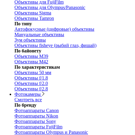
Объективы для FujiFilm
Объективы для Olympus/Panasonic
Объективы Sigma
Объективы Tamron
По типу
Автофокусные (цифровые) объективы
Мануальные объективы
Зум объективы
Объективы fisheye (рыбий глаз, фишай)
По байонету
Объективы M39
Объективы M42
По характеристикам
Объективы 50 мм
Объективы f/1.8
Объективы f/2.0
Объективы f/2.8
Фотокамеры
Смотреть все
По бренду
Фотоаппараты Canon
Фотоаппараты Nikon
Фотоаппараты Sony
Фотоаппараты FujiFilm
Фотоаппараты Olympus и Panasonic