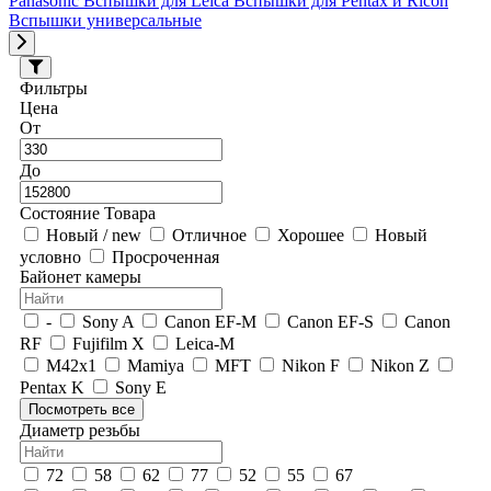
Panasonic
Вспышки для Leica
Вспышки для Pentax и Ricoh
Вспышки универсальные
Фильтры
Цена
От
До
Состояние Товара
Новый / new
Отличное
Хорошее
Новый
условно
Просроченная
Байонет камеры
-
Sony A
Canon EF-M
Canon EF-S
Canon
RF
Fujifilm X
Leica-M
M42x1
Mamiya
MFT
Nikon F
Nikon Z
Pentax K
Sony E
Посмотреть все
Диаметр резьбы
72
58
62
77
52
55
67