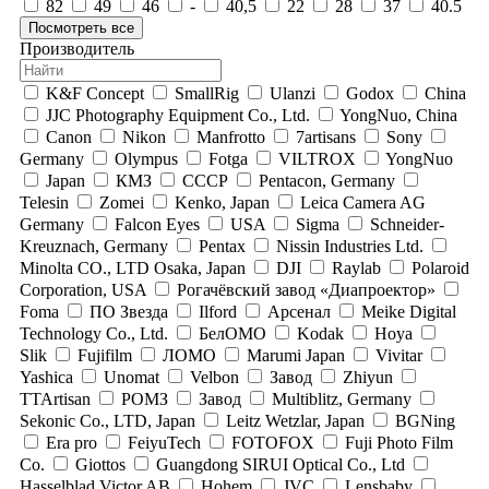
82
49
46
-
40,5
22
28
37
40.5
Посмотреть все
Производитель
K&F Concept
SmallRig
Ulanzi
Godox
China
JJC Photography Equipment Co., Ltd.
YongNuo, China
Canon
Nikon
Manfrotto
7artisans
Sony
Germany
Olympus
Fotga
VILTROX
YongNuo
Japan
КМЗ
СССР
Pentacon, Germany
Telesin
Zomei
Kenko, Japan
Leica Camera AG
Germany
Falcon Eyes
USA
Sigma
Schneider-
Kreuznach, Germany
Pentax
Nissin Industries Ltd.
Minolta CO., LTD Osaka, Japan
DJI
Raylab
Polaroid
Corporation, USA
Рогачёвский завод «Диапроектор»
Foma
ПО Звезда
Ilford
Арсенал
Meike Digital
Technology Co., Ltd.
БелОМО
Kodak
Hoya
Slik
Fujifilm
ЛОМО
Marumi Japan
Vivitar
Yashica
Unomat
Velbon
Завод
Zhiyun
TTArtisan
РОМЗ
Завод
Multiblitz, Germany
Sekonic Co., LTD, Japan
Leitz Wetzlar, Japan
BGNing
Era pro
FeiyuTech
FOTOFOX
Fuji Photo Film
Co.
Giottos
Guangdong SIRUI Optical Co., Ltd
Hasselblad Victor AB
Hohem
JVC
Lensbaby