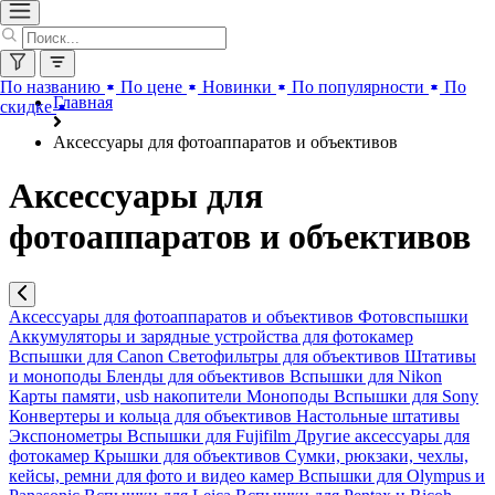
По названию
По цене
Новинки
По популярности
По
Главная
скидке
Аксессуары для фотоаппаратов и объективов
Аксессуары для
фотоаппаратов и объективов
Аксессуары для фотоаппаратов и объективов
Фотовспышки
Аккумуляторы и зарядные устройства для фотокамер
Вспышки для Canon
Светофильтры для объективов
Штативы
и моноподы
Бленды для объективов
Вспышки для Nikon
Карты памяти, usb накопители
Моноподы
Вспышки для Sony
Конвертеры и кольца для объективов
Настольные штативы
Экспонометры
Вспышки для Fujifilm
Другие аксессуары для
фотокамер
Крышки для объективов
Сумки, рюкзаки, чехлы,
кейсы, ремни для фото и видео камер
Вспышки для Olympus и