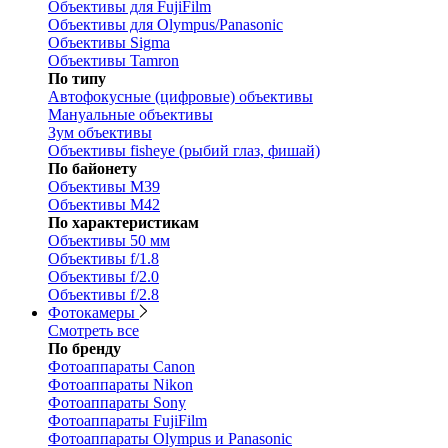
Объективы для FujiFilm
Объективы для Olympus/Panasonic
Объективы Sigma
Объективы Tamron
По типу
Автофокусные (цифровые) объективы
Мануальные объективы
Зум объективы
Объективы fisheye (рыбий глаз, фишай)
По байонету
Объективы M39
Объективы M42
По характеристикам
Объективы 50 мм
Объективы f/1.8
Объективы f/2.0
Объективы f/2.8
Фотокамеры
Смотреть все
По бренду
Фотоаппараты Canon
Фотоаппараты Nikon
Фотоаппараты Sony
Фотоаппараты FujiFilm
Фотоаппараты Olympus и Panasonic