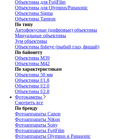
Объективы для FujiFilm
Объективы для Olympus/Panasonic
Объективы Sigma
Объективы Tamron
По типу
Автофокусные (цифровые) объективы
Мануальные объективы
Зум объективы
Объективы fisheye (рыбий глаз, фишай)
По байонету
Объективы M39
Объективы M42
По характеристикам
Объективы 50 мм
Объективы f/1.8
Объективы f/2.0
Объективы f/2.8
Фотокамеры
Смотреть все
По бренду
Фотоаппараты Canon
Фотоаппараты Nikon
Фотоаппараты Sony
Фотоаппараты FujiFilm
Фотоаппараты Olympus и Panasonic