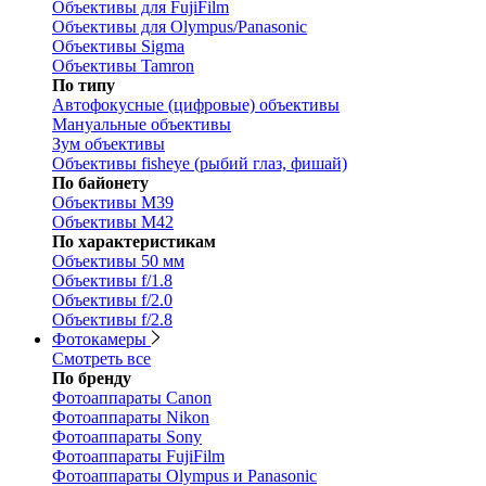
Объективы для FujiFilm
Объективы для Olympus/Panasonic
Объективы Sigma
Объективы Tamron
По типу
Автофокусные (цифровые) объективы
Мануальные объективы
Зум объективы
Объективы fisheye (рыбий глаз, фишай)
По байонету
Объективы M39
Объективы M42
По характеристикам
Объективы 50 мм
Объективы f/1.8
Объективы f/2.0
Объективы f/2.8
Фотокамеры
Смотреть все
По бренду
Фотоаппараты Canon
Фотоаппараты Nikon
Фотоаппараты Sony
Фотоаппараты FujiFilm
Фотоаппараты Olympus и Panasonic