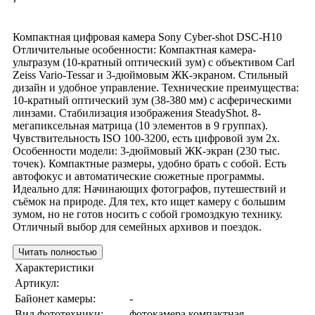
›
Компактная цифровая камера Sony Cyber-shot DSC-H10
Отличительные особенности: Компактная камера-
ультразум (10-кратный оптический зум) с объективом Carl
Zeiss Vario-Tessar и 3-дюймовым ЖК-экраном. Стильный
дизайн и удобное управление. Технические преимущества:
10-кратный оптический зум (38-380 мм) с асферическими
линзами. Стабилизация изображения SteadyShot. 8-
мегапиксельная матрица (10 элементов в 9 группах).
Чувствительность ISO 100-3200, есть цифровой зум 2x.
Особенности модели: 3-дюймовый ЖК-экран (230 тыс.
точек). Компактные размеры, удобно брать с собой. Есть
автофокус и автоматические сюжетные программы.
Идеально для: Начинающих фотографов, путешествий и
съёмок на природе. Для тех, кто ищет камеру с большим
зумом, но не готов носить с собой громоздкую технику.
Отличный выбор для семейных архивов и поездок.
Читать полностью
Характеристики
Артикул:
Байонет камеры:
-
Вид фототехники:
фотокамера компактная