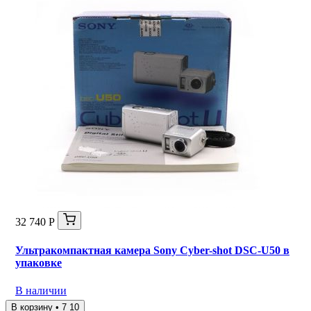
32 740 Р
Ультракомпактная камера Sony Cyber-shot DSC-U50 в
упаковке
В наличии
В корзину • 7 10