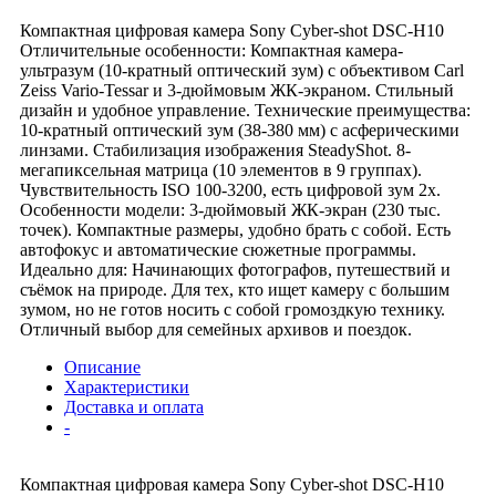
Компактная цифровая камера Sony Cyber-shot DSC-H10
Отличительные особенности: Компактная камера-
ультразум (10-кратный оптический зум) с объективом Carl
Zeiss Vario-Tessar и 3-дюймовым ЖК-экраном. Стильный
дизайн и удобное управление. Технические преимущества:
10-кратный оптический зум (38-380 мм) с асферическими
линзами. Стабилизация изображения SteadyShot. 8-
мегапиксельная матрица (10 элементов в 9 группах).
Чувствительность ISO 100-3200, есть цифровой зум 2x.
Особенности модели: 3-дюймовый ЖК-экран (230 тыс.
точек). Компактные размеры, удобно брать с собой. Есть
автофокус и автоматические сюжетные программы.
Идеально для: Начинающих фотографов, путешествий и
съёмок на природе. Для тех, кто ищет камеру с большим
зумом, но не готов носить с собой громоздкую технику.
Отличный выбор для семейных архивов и поездок.
Описание
Характеристики
Доставка и оплата
-
Компактная цифровая камера Sony Cyber-shot DSC-H10