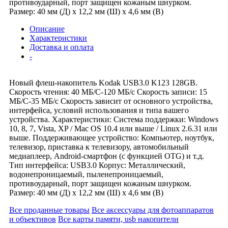
противоударный, порт защищен кожаным шнурком.
Размер: 40 мм (Д) х 12,2 мм (Ш) х 4,6 мм (В)
Описание
Характеристики
Доставка и оплата
-
Новый флеш-накопитель Kodak USB3.0 K123 128GB.
Скорость чтения: 40 МБ/С-120 МБ/с Скорость записи: 15
МБ/С-35 МБ/с Скорость зависит от основного устройства,
интерфейса, условий использования и типа вашего
устройства. Характеристики: Система поддержки: Windows
10, 8, 7, Vista, XP / Mac OS 10.4 или выше / Linux 2.6.31 или
выше. Поддерживающее устройство: Компьютер, ноутбук,
телевизор, приставка к телевизору, автомобильный
медиаплеер, Android-смартфон (с функцией OTG) и т.д.
Тип интерфейса: USB3.0 Корпус: Металлический,
водонепроницаемый, пыленепроницаемый,
противоударный, порт защищен кожаным шнурком.
Размер: 40 мм (Д) х 12,2 мм (Ш) х 4,6 мм (В)
Все проданные товары
Все аксессуары для фотоаппаратов
и объективов
Все карты памяти, usb накопители