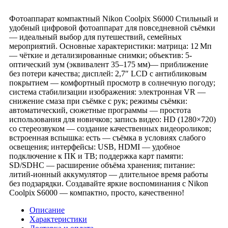
Фотоаппарат компактный Nikon Coolpix S6000 Стильный и
удобный цифровой фотоаппарат для повседневной съёмки
— идеальный выбор для путешествий, семейных
мероприятий. Основные характеристики: матрица: 12 Мп
— чёткие и детализированные снимки; объектив: 5-
оптический зум (эквивалент 35–175 мм)— приближение
без потери качества; дисплей: 2,7″ LCD с антибликовым
покрытием — комфортный просмотр в солнечную погоду;
система стабилизации изображения: электронная VR —
снижение смаза при съёмке с рук; режимы съёмки:
автоматический, сюжетные программы — простота
использования для новичков; запись видео: HD (1280×720)
со стереозвуком — создание качественных видеороликов;
встроенная вспышка: есть — съёмка в условиях слабого
освещения; интерфейсы: USB, HDMI — удобное
подключение к ПК и ТВ; поддержка карт памяти:
SD/SDHC — расширение объёма хранения; питание:
литий‑ионный аккумулятор — длительное время работы
без подзарядки. Создавайте яркие воспоминания с Nikon
Coolpix S6000 — компактно, просто, качественно!
Описание
Характеристики