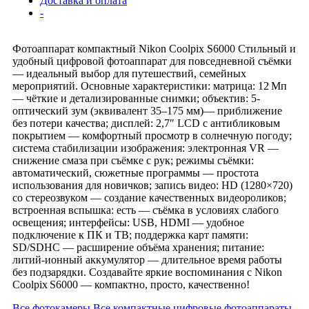
Доставка и оплата
-
Фотоаппарат компактный Nikon Coolpix S6000 Стильный и
удобный цифровой фотоаппарат для повседневной съёмки
— идеальный выбор для путешествий, семейных
мероприятий. Основные характеристики: матрица: 12 Мп
— чёткие и детализированные снимки; объектив: 5-
оптический зум (эквивалент 35–175 мм)— приближение
без потери качества; дисплей: 2,7″ LCD с антибликовым
покрытием — комфортный просмотр в солнечную погоду;
система стабилизации изображения: электронная VR —
снижение смаза при съёмке с рук; режимы съёмки:
автоматический, сюжетные программы — простота
использования для новичков; запись видео: HD (1280×720)
со стереозвуком — создание качественных видеороликов;
встроенная вспышка: есть — съёмка в условиях слабого
освещения; интерфейсы: USB, HDMI — удобное
подключение к ПК и ТВ; поддержка карт памяти:
SD/SDHC — расширение объёма хранения; питание:
литий‑ионный аккумулятор — длительное время работы
без подзарядки. Создавайте яркие воспоминания с Nikon
Coolpix S6000 — компактно, просто, качественно!
Все фотокамеры
Все компактные цифровые фотоаппараты