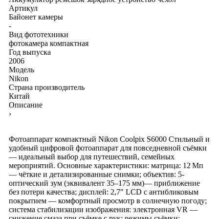
Артикул
Байонет камеры
-
Вид фототехники
фотокамера компактная
Год выпуска
2006
Модель
Nikon
Страна производитель
Китай
Описание
›
Фотоаппарат компактный Nikon Coolpix S6000 Стильный и
удобный цифровой фотоаппарат для повседневной съёмки
— идеальный выбор для путешествий, семейных
мероприятий. Основные характеристики: матрица: 12 Мп
— чёткие и детализированные снимки; объектив: 5-
оптический зум (эквивалент 35–175 мм)— приближение
без потери качества; дисплей: 2,7″ LCD с антибликовым
покрытием — комфортный просмотр в солнечную погоду;
система стабилизации изображения: электронная VR —
снижение смаза при съёмке с рук; режимы съёмки: