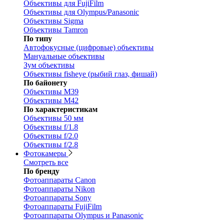
Объективы для FujiFilm
Объективы для Olympus/Panasonic
Объективы Sigma
Объективы Tamron
По типу
Автофокусные (цифровые) объективы
Мануальные объективы
Зум объективы
Объективы fisheye (рыбий глаз, фишай)
По байонету
Объективы M39
Объективы M42
По характеристикам
Объективы 50 мм
Объективы f/1.8
Объективы f/2.0
Объективы f/2.8
Фотокамеры
Смотреть все
По бренду
Фотоаппараты Canon
Фотоаппараты Nikon
Фотоаппараты Sony
Фотоаппараты FujiFilm
Фотоаппараты Olympus и Panasonic