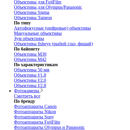
Объективы для FujiFilm
Объективы для Olympus/Panasonic
Объективы Sigma
Объективы Tamron
По типу
Автофокусные (цифровые) объективы
Мануальные объективы
Зум объективы
Объективы fisheye (рыбий глаз, фишай)
По байонету
Объективы M39
Объективы M42
По характеристикам
Объективы 50 мм
Объективы f/1.8
Объективы f/2.0
Объективы f/2.8
Фотокамеры
Смотреть все
По бренду
Фотоаппараты Canon
Фотоаппараты Nikon
Фотоаппараты Sony
Фотоаппараты FujiFilm
Фотоаппараты Olympus и Panasonic