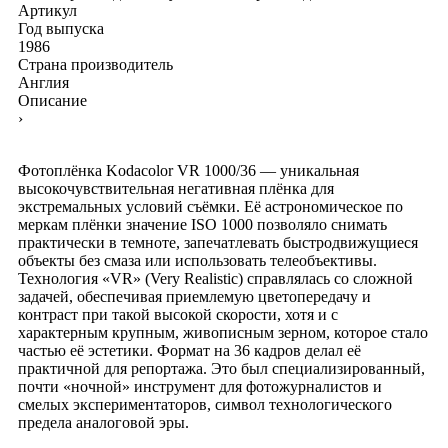
Артикул
Год выпуска
1986
Страна производитель
Англия
Описание
›
Фотоплёнка Kodacolor VR 1000/36 — уникальная
высокочувствительная негативная плёнка для
экстремальных условий съёмки. Её астрономическое по
меркам плёнки значение ISO 1000 позволяло снимать
практически в темноте, запечатлевать быстродвижущиеся
объекты без смаза или использовать телеобъективы.
Технология «VR» (Very Realistic) справлялась со сложной
задачей, обеспечивая приемлемую цветопередачу и
контраст при такой высокой скорости, хотя и с
характерным крупным, живописным зерном, которое стало
частью её эстетики. Формат на 36 кадров делал её
практичной для репортажа. Это был специализированный,
почти «ночной» инструмент для фотожурналистов и
смелых экспериментаторов, символ технологического
предела аналоговой эры.