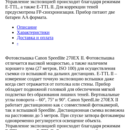
Управление экспозицией происходит благодаря режимам
E-TTL, а также E-TTL II. Для коррекции теней
предусмотрена FP-синхронизация. Прибор питают две
батареи AA формата.
Описание
Характеристики
Доставка и оплата
-
Фотовспышка Canon Speedlite 270EX II. Фотовспышка
отличается высокой мощностью, а также наличием
хорошего зума (27 метров, ISO 100) для осуществления
съемки со вспышкой на дальних дистанциях. E-TTL II –
измерение создает точную экспозицию вспышки даже
когда свет отражается от потолка или стены. Прибор
обладает подвижной головкой для обеспечения мягкой
подсветки без образования лишних теней. Вертикальные
углы поворота – 60°, 75° и 90°. Canon SpeedLite 270EX II
работает дистанционно как с совместимой фотокамерой,
так и вспышкой Speedlite. Дистанционная съемка возможна
на расстоянии до 5 метров. При спуске затвора фотокамеры
одновременно регулируется освещение объекта.
Управление экспозицией происходит благодаря режимам