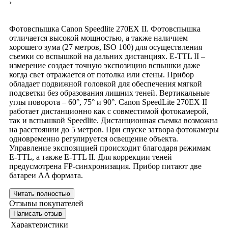
›
Фотовспышка Canon Speedlite 270EX II. Фотовспышка
отличается высокой мощностью, а также наличием
хорошего зума (27 метров, ISO 100) для осуществления
съемки со вспышкой на дальних дистанциях. E-TTL II –
измерение создает точную экспозицию вспышки даже
когда свет отражается от потолка или стены. Прибор
обладает подвижной головкой для обеспечения мягкой
подсветки без образования лишних теней. Вертикальные
углы поворота – 60°, 75° и 90°. Canon SpeedLite 270EX II
работает дистанционно как с совместимой фотокамерой,
так и вспышкой Speedlite. Дистанционная съемка возможна
на расстоянии до 5 метров. При спуске затвора фотокамеры
одновременно регулируется освещение объекта.
Управление экспозицией происходит благодаря режимам
E-TTL, а также E-TTL II. Для коррекции теней
предусмотрена FP-синхронизация. Прибор питают две
батареи AA формата.
Читать полностью
Отзывы покупателей
Написать отзыв
Характеристики