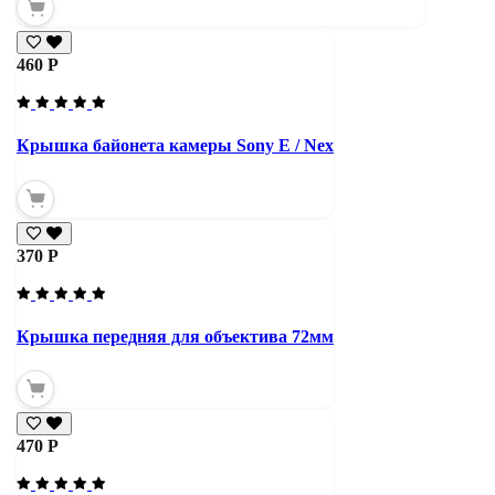
460 Р
Крышка байонета камеры Sony E / Nex
370 Р
Крышка передняя для объектива 72мм
470 Р