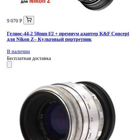
9 070 Р
Гелиос-44-2 58mm f/2 + премиум адаптер K&F Concept
для Nikon Z– Культовый портретник
В наличии
Бесплатная доставка