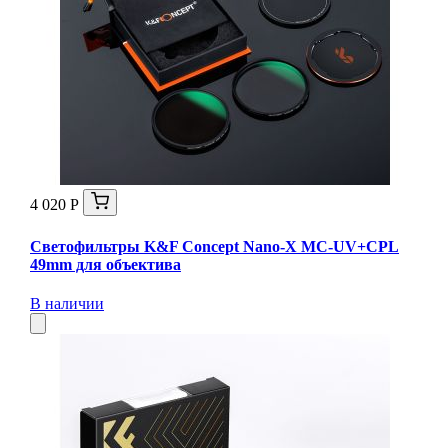
4 020 Р
Светофильтры K&F Concept Nano-X MC-UV+CPL
49mm для объектива
В наличии