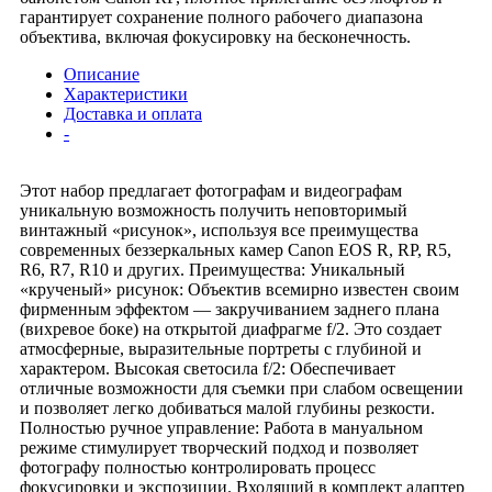
гарантирует сохранение полного рабочего диапазона
объектива, включая фокусировку на бесконечность.
Описание
Характеристики
Доставка и оплата
-
Этот набор предлагает фотографам и видеографам
уникальную возможность получить неповторимый
винтажный «рисунок», используя все преимущества
современных беззеркальных камер Canon EOS R, RP, R5,
R6, R7, R10 и других. Преимущества: Уникальный
«крученый» рисунок: Объектив всемирно известен своим
фирменным эффектом — закручиванием заднего плана
(вихревое боке) на открытой диафрагме f/2. Это создает
атмосферные, выразительные портреты с глубиной и
характером. Высокая светосила f/2: Обеспечивает
отличные возможности для съемки при слабом освещении
и позволяет легко добиваться малой глубины резкости.
Полностью ручное управление: Работа в мануальном
режиме стимулирует творческий подход и позволяет
фотографу полностью контролировать процесс
фокусировки и экспозиции. Входящий в комплект адаптер