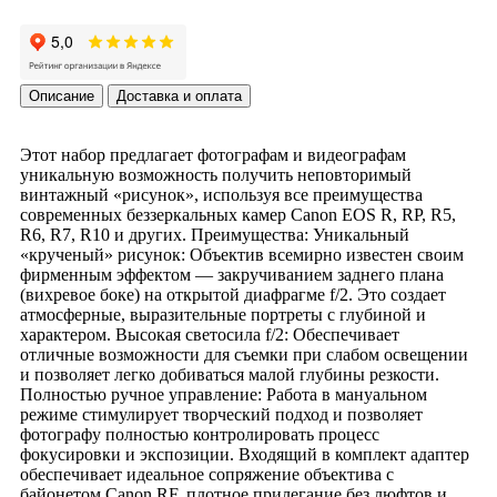
Описание
Доставка и оплата
Этот набор предлагает фотографам и видеографам
уникальную возможность получить неповторимый
винтажный «рисунок», используя все преимущества
современных беззеркальных камер Canon EOS R, RP, R5,
R6, R7, R10 и других. Преимущества: Уникальный
«крученый» рисунок: Объектив всемирно известен своим
фирменным эффектом — закручиванием заднего плана
(вихревое боке) на открытой диафрагме f/2. Это создает
атмосферные, выразительные портреты с глубиной и
характером. Высокая светосила f/2: Обеспечивает
отличные возможности для съемки при слабом освещении
и позволяет легко добиваться малой глубины резкости.
Полностью ручное управление: Работа в мануальном
режиме стимулирует творческий подход и позволяет
фотографу полностью контролировать процесс
фокусировки и экспозиции. Входящий в комплект адаптер
обеспечивает идеальное сопряжение объектива с
байонетом Canon RF, плотное прилегание без люфтов и