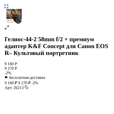
Гелиос-44-2 58mm f/2 + премиум
адаптер K&F Concept для Canon EOS
R– Культовый портретник
9 160 Р
9 270 Р
-2%
Бесплатная доставка
9 160 ₽
9 270 ₽
-2%
Арт: 26213