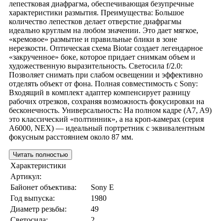
лепестковая диафрагма, обеспечивающая безупречные
характеристики размытия. Преимущества: Большое
количество лепестков делает отверстие диафрагмы
идеально круглым на любом значении. Это дает мягкое,
«кремовое» размытие и правильные блики в зоне
нерезкости. Оптическая схема Biotar создает легендарное
«закрученное» боке, которое придает снимкам объем и
художественную выразительность. Светосила f/2.0:
Позволяет снимать при слабом освещении и эффективно
отделять объект от фона. Полная совместимость с Sony:
Входящий в комплект адаптер компенсирует разницу
рабочих отрезков, сохраняя возможность фокусировки на
бесконечность. Универсальность: На полном кадре (A7, A9)
это классический «полтинник», а на кроп-камерах (серия
A6000, NEX) — идеальный портретник с эквивалентным
фокусным расстоянием около 87 мм.
Читать полностью
Характеристики
Артикул:
Байонет объектива:
Sony E
Год выпуска:
1980
Диаметр резьбы:
49
Светосила:
2