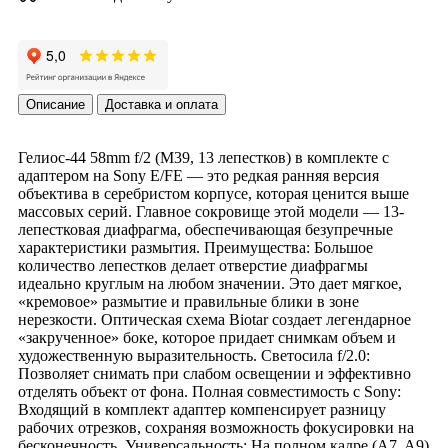
Описание
Доставка и оплата
Гелиос-44 58mm f/2 (М39, 13 лепестков) в комплекте с
адаптером на Sony E/FE — это редкая ранняя версия
объектива в серебристом корпусе, которая ценится выше
массовых серий. Главное сокровище этой модели — 13-
лепестковая диафрагма, обеспечивающая безупречные
характеристики размытия. Преимущества: Большое
количество лепестков делает отверстие диафрагмы
идеально круглым на любом значении. Это дает мягкое,
«кремовое» размытие и правильные блики в зоне
нерезкости. Оптическая схема Biotar создает легендарное
«закрученное» боке, которое придает снимкам объем и
художественную выразительность. Светосила f/2.0:
Позволяет снимать при слабом освещении и эффективно
отделять объект от фона. Полная совместимость с Sony:
Входящий в комплект адаптер компенсирует разницу
рабочих отрезков, сохраняя возможность фокусировки на
бесконечность. Универсальность: На полном кадре (A7, A9)