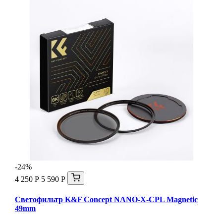
-24%
4 250 Р
5 590 Р
Светофильтр K&F Concept NANO-X-CPL Magnetic
49mm