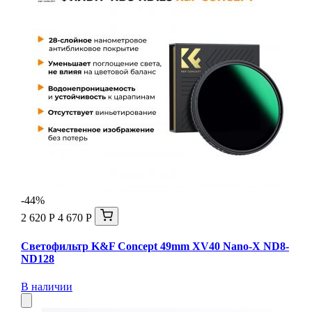
-44%
2 620 Р
4 670 Р
Светофильтр K&F Concept 49mm XV40 Nano-X ND8-
ND128
В наличии