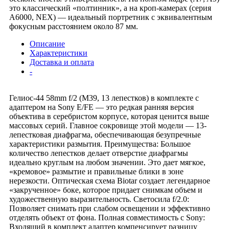
это классический «полтинник», а на кроп-камерах (серия
A6000, NEX) — идеальный портретник с эквивалентным
фокусным расстоянием около 87 мм.
Описание
Характеристики
Доставка и оплата
-
Гелиос-44 58mm f/2 (М39, 13 лепестков) в комплекте с
адаптером на Sony E/FE — это редкая ранняя версия
объектива в серебристом корпусе, которая ценится выше
массовых серий. Главное сокровище этой модели — 13-
лепестковая диафрагма, обеспечивающая безупречные
характеристики размытия. Преимущества: Большое
количество лепестков делает отверстие диафрагмы
идеально круглым на любом значении. Это дает мягкое,
«кремовое» размытие и правильные блики в зоне
нерезкости. Оптическая схема Biotar создает легендарное
«закрученное» боке, которое придает снимкам объем и
художественную выразительность. Светосила f/2.0:
Позволяет снимать при слабом освещении и эффективно
отделять объект от фона. Полная совместимость с Sony:
Входящий в комплект адаптер компенсирует разницу