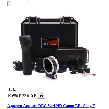
-14%
19 650 Р
22 810 Р
Адаптер Aputure DEC Vari-ND Canon EF - Sony E