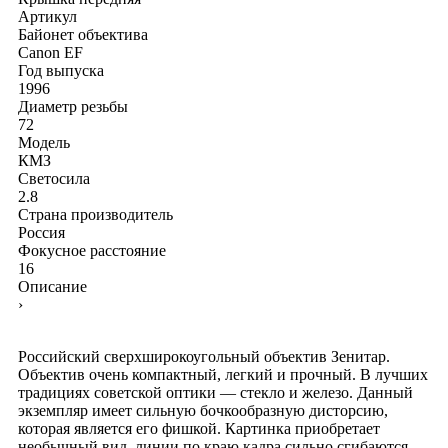
Артикул
Байонет объектива
Canon EF
Год выпуска
1996
Диаметр резьбы
72
Модель
КМЗ
Светосила
2.8
Страна производитель
Россия
Фокусное расстояние
16
Описание
›
Российский сверхширокоугольный объектив Зенитар.
Объектив очень компактный, легкий и прочный. В лучших
традициях советской оптики — стекло и железо. Данный
экземпляр имеет сильную бочкообразную дисторсию,
которая является его фишкой. Картинка приобретает
необычный вид, линии по краю кадра сильно сгибаются