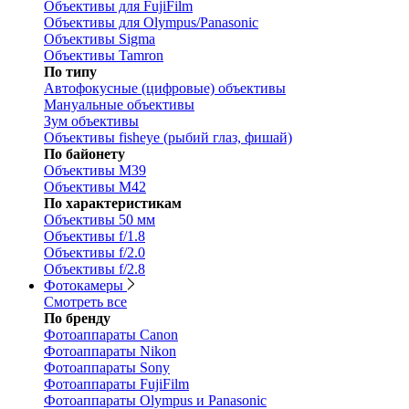
Объективы для FujiFilm
Объективы для Olympus/Panasonic
Объективы Sigma
Объективы Tamron
По типу
Автофокусные (цифровые) объективы
Мануальные объективы
Зум объективы
Объективы fisheye (рыбий глаз, фишай)
По байонету
Объективы M39
Объективы M42
По характеристикам
Объективы 50 мм
Объективы f/1.8
Объективы f/2.0
Объективы f/2.8
Фотокамеры
Смотреть все
По бренду
Фотоаппараты Canon
Фотоаппараты Nikon
Фотоаппараты Sony
Фотоаппараты FujiFilm
Фотоаппараты Olympus и Panasonic