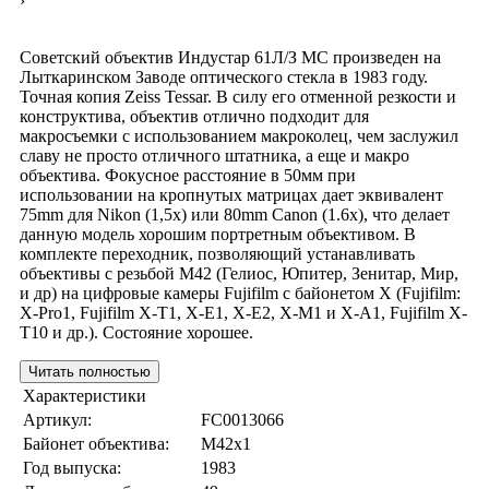
›
Советский объектив Индустар 61Л/З МС произведен на
Лыткаринском Заводе оптического стекла в 1983 году.
Точная копия Zeiss Tessar. В силу его отменной резкости и
конструктива, объектив отлично подходит для
макросъемки с использованием макроколец, чем заслужил
славу не просто отличного штатника, а еще и макро
объектива. Фокусное расстояние в 50мм при
использовании на кропнутых матрицах дает эквивалент
75mm для Nikon (1,5x) или 80mm Canon (1.6x), что делает
данную модель хорошим портретным объективом. В
комплекте переходник, позволяющий устанавливать
объективы с резьбой М42 (Гелиос, Юпитер, Зенитар, Мир,
и др) на цифровые камеры Fujifilm с байонетом Х (Fujifilm:
X-Pro1, Fujifilm X-T1, X-E1, X-E2, X-M1 и X-A1, Fujifilm X-
T10 и др.). Состояние хорошее.
Читать полностью
Характеристики
Артикул:
FC0013066
Байонет объектива:
M42x1
Год выпуска:
1983