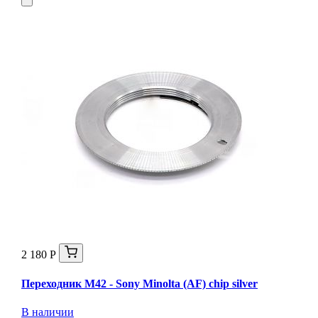
2 180 Р
Переходник M42 - Sony Minolta (AF) chip silver
В наличии