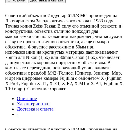
Описание
Доставка и оплата
Советский объектив Индустар 61Л/З МС произведен на
Лыткаринском Заводе оптического стекла в 1983 году.
Точная копия Zeiss Tessar. В силу его отменной резкости и
конструктива, объектив отлично подходит для
макросъемки с использованием макроколец, чем заслужил
славу не просто отличного штатника, а еще и макро
объектива. Фокусное расстояние в 50мм при
использовании на кропнутых матрицах дает эквивалент
75mm для Nikon (1,5x) или 80mm Canon (1.6x), что делает
данную модель хорошим портретным объективом. В
комплекте переходник, позволяющий устанавливать
объективы с резьбой М42 (Гелиос, Юпитер, Зенитар, Мир,
и др) на цифровые камеры Fujifilm с байонетом Х (Fujifilm:
X-Pro1, Fujifilm X-T1, X-E1, X-E2, X-M1 и X-A1, Fujifilm X-
T10 и др.). Состояние хорошее.
Описание
Характеристики
Доставка и оплата
-
Советский объектив Индустар 61Л/З МС произведен на