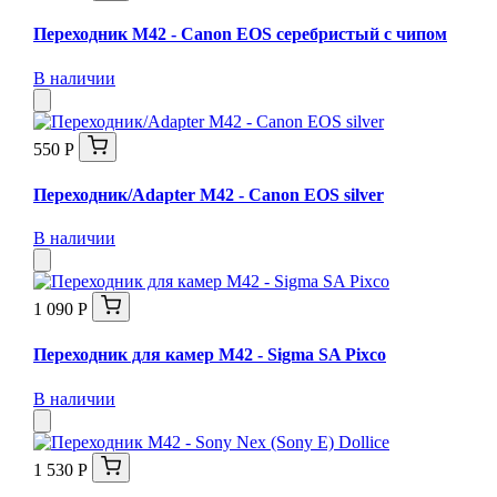
Переходник M42 - Canon EOS серебристый с чипом
В наличии
550 Р
Переходник/Adapter M42 - Canon EOS silver
В наличии
1 090 Р
Переходник для камер M42 - Sigma SA Pixco
В наличии
1 530 Р