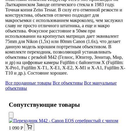
Лыткаринском Заводе оптического стекла в 1983 году.
Точная копия Zeiss Tessar. В силу его отменной резкости и
конструктива, объектив отлично подходит для
макросъемки с использованием макроколец, чем заслужил
славу не просто отличного штатника, а еще и макро
объектива. Фокусное расстояние в 50мм при
использовании на кропнутых матрицах дает эквивалент
75mm для Nikon (1,5x) или 80mm Canon (1.6x), что делает
данную модель хорошим портретным объективом. В
комплекте переходник, позволяющий устанавливать
объективы с резьбой М42 (Гелиос, Юпитер, Зенитар, Мир,
и др) на цифровые камеры Fujifilm с байонетом Х (Fujifilm:
X-Pro1, Fujifilm X-T1, X-E1, X-E2, X-M1 и X-A1, Fujifilm X-
T10 и др.). Состояние хорошее.
Все проданные товары
Все объективы
Все мануальные
объективы
Сопутствующие товары
1 090 Р