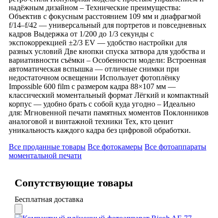
надёжным дизайном – Технические преимущества:
Объектив с фокусным расстоянием 109 мм и диафрагмой
f/14–f/42 — универсальный для портретов и повседневных
кадров Выдержка от 1/200 до 1/3 секунды с
экспокоррекцией ±2/3 EV — удобство настройки для
разных условий Две кнопки спуска затвора для удобства и
вариативности съёмки – Особенности модели: Встроенная
автоматическая вспышка — отличные снимки при
недостаточном освещении Использует фотоплёнку
Impossible 600 film с размером кадра 88×107 мм —
классический моментальный формат Лёгкий и компактный
корпус — удобно брать с собой куда угодно – Идеально
для: Мгновенной печати памятных моментов Поклонников
аналоговой и винтажной техники Тех, кто ценит
уникальность каждого кадра без цифровой обработки.
Все проданные товары
Все фотокамеры
Все фотоаппараты
моментальной печати
Сопутствующие товары
Бесплатная доставка