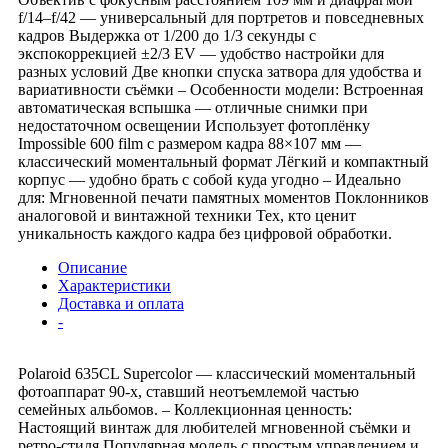
f/14–f/42 — универсальный для портретов и повседневных
кадров Выдержка от 1/200 до 1/3 секунды с
экспокоррекцией ±2/3 EV — удобство настройки для
разных условий Две кнопки спуска затвора для удобства и
вариативности съёмки – Особенности модели: Встроенная
автоматическая вспышка — отличные снимки при
недостаточном освещении Использует фотоплёнку
Impossible 600 film с размером кадра 88×107 мм —
классический моментальный формат Лёгкий и компактный
корпус — удобно брать с собой куда угодно – Идеально
для: Мгновенной печати памятных моментов Поклонников
аналоговой и винтажной техники Тех, кто ценит
уникальность каждого кадра без цифровой обработки.
Описание
Характеристики
Доставка и оплата
-
Polaroid 635CL Supercolor — классический моментальный
фотоаппарат 90-х, ставший неотъемлемой частью
семейных альбомов. – Коллекционная ценность:
Настоящий винтаж для любителей мгновенной съёмки и
ретро-стиля Популярная модель с простым управлением и