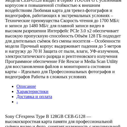
Модель CEB-G128 входит в серию TOUGH G с усиленным
корпусом и повышенной стойкостью к внешним
воздействиям Любимая карта для тревел-фотографов и
видеографов, работающих в экстремальных условиях –
Технические преимущества Скорость чтения до 1700 МБ/с
и записи до 1480 МБ/с для плавной записи видео в
высоком разрешении Интерфейс PCIe 3.0 x2 обеспечивает
высокую пропускную способность Объём 128 ГБ подходит
для длительных съёмок без смены носителя – Особенности
модели Прочный корпус выдерживает падения до 5 метров
и нагрузку до 70 Н Защита от пыли, влаги, УФ-излучения,
электростатического разряда и рентгеновского излучения
Программное обеспечение File Rescue и Media Scan Utility
для восстановления файлов и мониторинга состояния
карты – Идеально для Профессиональных фотографов и
видеографов Работы в сложных условиях
Описание
Характеристики
Доставка и оплата
-
Sony CFexpress Type B 128GB CEB-G128 —
высокоскоростная карта памяти для профессиональной
съёмки видео и фото, сочетает надежность с максимальной