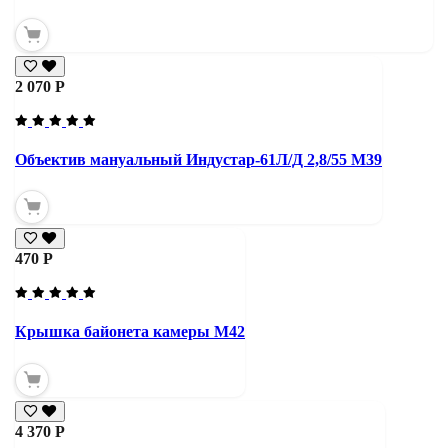
2 070 Р
Объектив мануальный Индустар-61Л/Д 2,8/55 М39
470 Р
Крышка байонета камеры М42
4 370 Р