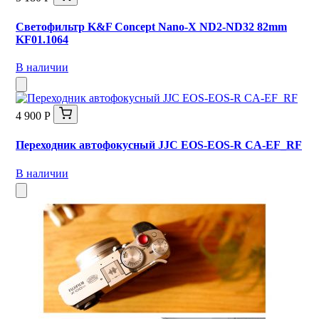
Светофильтр K&F Concept Nano-X ND2-ND32 82mm
KF01.1064
В наличии
4 900 Р
Переходник автофокусный JJC EOS-EOS-R CA-EF_RF
В наличии