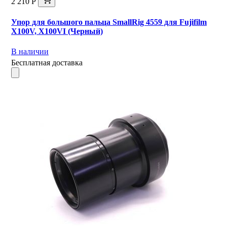
2 210 Р
Упор для большого пальца SmallRig 4559 для Fujifilm
X100V, X100VI (Черный)
В наличии
Бесплатная доставка