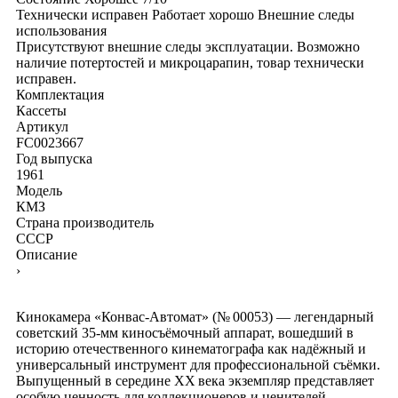
Технически исправен
Работает хорошо
Внешние следы
использования
Присутствуют внешние следы эксплуатации. Возможно
наличие потертостей и микроцарапин, товар технически
исправен.
Комплектация
Кассеты
Артикул
FC0023667
Год выпуска
1961
Модель
КМЗ
Страна производитель
СССР
Описание
›
Кинокамера «Конвас‑Автомат» (№ 00053) — легендарный
советский 35‑мм киносъёмочный аппарат, вошедший в
историю отечественного кинематографа как надёжный и
универсальный инструмент для профессиональной съёмки.
Выпущенный в середине XX века экземпляр представляет
особую ценность для коллекционеров и ценителей