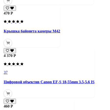
470 Р
Крышка байонета камеры М42
4 370 Р
37
Цифровой объектив Canon EF-S 18-55mm 3.5-5.6 IS
460 Р