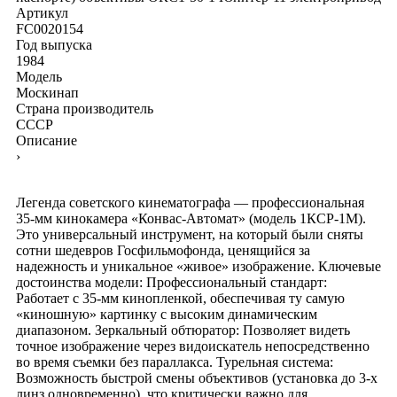
Артикул
FC0020154
Год выпуска
1984
Модель
Москинап
Страна производитель
СССР
Описание
›
Легенда советского кинематографа — профессиональная
35-мм кинокамера «Конвас-Автомат» (модель 1КСР-1М).
Это универсальный инструмент, на который были сняты
сотни шедевров Госфильмофонда, ценящийся за
надежность и уникальное «живое» изображение. Ключевые
достоинства модели: Профессиональный стандарт:
Работает с 35-мм кинопленкой, обеспечивая ту самую
«киношную» картинку с высоким динамическим
диапазоном. Зеркальный обтюратор: Позволяет видеть
точное изображение через видоискатель непосредственно
во время съемки без параллакса. Турельная система:
Возможность быстрой смены объективов (установка до 3-х
линз одновременно), что критически важно для