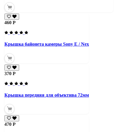
460 Р
Крышка байонета камеры Sony E / Nex
370 Р
Крышка передняя для объектива 72мм
470 Р