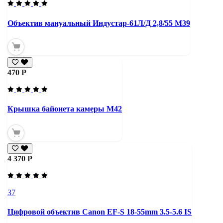
Объектив мануальный Индустар-61Л/Д 2,8/55 М39
470 Р
Крышка байонета камеры М42
4 370 Р
37
Цифровой объектив Canon EF-S 18-55mm 3.5-5.6 IS