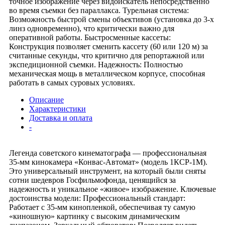
точное изображение через видоискатель непосредственно
во время съемки без параллакса. Турельная система:
Возможность быстрой смены объективов (установка до 3-х
линз одновременно), что критически важно для
оперативной работы. Быстросменные кассеты:
Конструкция позволяет сменить кассету (60 или 120 м) за
считанные секунды, что критично для репортажной или
экспедиционной съемки. Надежность: Полностью
механическая мощь в металлическом корпусе, способная
работать в самых суровых условиях.
Описание
Характеристики
Доставка и оплата
-
Легенда советского кинематографа — профессиональная
35-мм кинокамера «Конвас-Автомат» (модель 1КСР-1М).
Это универсальный инструмент, на который были сняты
сотни шедевров Госфильмофонда, ценящийся за
надежность и уникальное «живое» изображение. Ключевые
достоинства модели: Профессиональный стандарт:
Работает с 35-мм кинопленкой, обеспечивая ту самую
«киношную» картинку с высоким динамическим