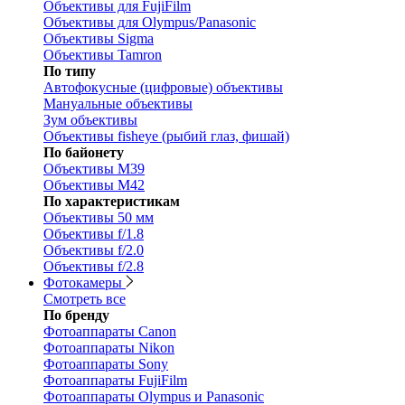
Объективы для FujiFilm
Объективы для Olympus/Panasonic
Объективы Sigma
Объективы Tamron
По типу
Автофокусные (цифровые) объективы
Мануальные объективы
Зум объективы
Объективы fisheye (рыбий глаз, фишай)
По байонету
Объективы M39
Объективы M42
По характеристикам
Объективы 50 мм
Объективы f/1.8
Объективы f/2.0
Объективы f/2.8
Фотокамеры
Смотреть все
По бренду
Фотоаппараты Canon
Фотоаппараты Nikon
Фотоаппараты Sony
Фотоаппараты FujiFilm
Фотоаппараты Olympus и Panasonic