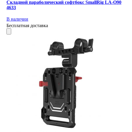
Складной параболический софтбокс SmallRig LA-O90
4633
В наличии
Бесплатная доставка