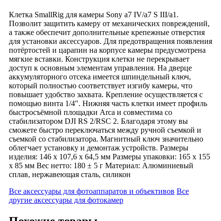
Клетка SmallRig для камеры Sony a7 IV/a7 S III/a1.
Позволит защитить камеру от механических повреждений,
а также обеспечит дополнительные крепежные отверстия
для установки аксессуаров. Для предотвращения появления
потёртостей и царапин на корпусе камеры предусмотрена
мягкие вставки. Конструкция клетки не перекрывает
доступ к основным элементам управления. На дверце
аккумуляторного отсека имеется шпиндельный ключ,
который полностью соответствует изгибу камеры, что
повышает удобство захвата. Крепление осуществляется с
помощью винта 1/4". Нижняя часть клетки имеет профиль
быстросъёмной площадки Arca и совместима со
стабилизатором DJI RS 2/RSC 2. Благодаря этому вы
сможете быстро переключаться между ручной съемкой и
съемкой со стабилизатора. Магнитный ключ значительно
облегчает установку и демонтаж устройств. Размеры
изделия: 146 x 107,6 x 64,5 мм Размеры упаковки: 165 x 155
x 85 мм Вес нетто: 180 ± 5 г Материал: Алюминиевый
сплав, нержавеющая сталь, силикон
Все аксессуары для фотоаппаратов и объективов
Все
другие аксессуары для фотокамер