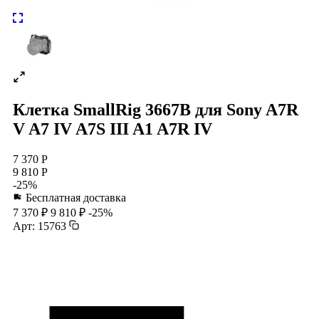
Клетка SmallRig 3667B для Sony A7R
V A7 IV A7S III A1 A7R IV
7 370 Р
9 810 Р
-25%
Бесплатная доставка
7 370 ₽
9 810 ₽
-25%
Арт: 15763