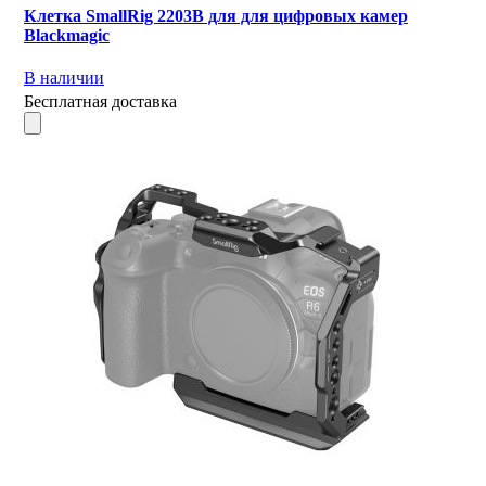
Клетка SmallRig 2203B для для цифровых камер
Blackmagic
В наличии
Бесплатная доставка