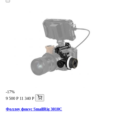
-17%
9 500 Р
11 340 Р
Фоллоу фокус SmallRig 3010C